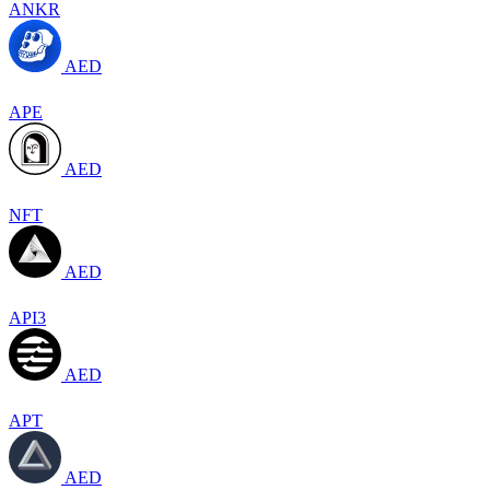
ANKR
AED
APE
AED
NFT
AED
API3
AED
APT
AED