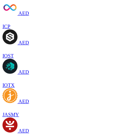
AED
ICP
AED
IOST
AED
IOTX
AED
JASMY
AED