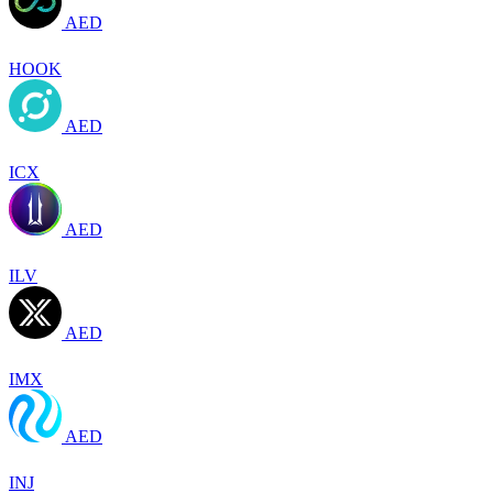
AED
HOOK
AED
ICX
AED
ILV
AED
IMX
AED
INJ