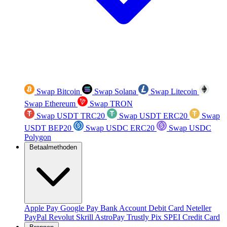
Swap Bitcoin
Swap Solana
Swap Litecoin
Swap Ethereum
Swap TRON
Swap USDT TRC20
Swap USDT ERC20
Swap
USDT BEP20
Swap USDC ERC20
Swap USDC
Polygon
Betaalmethoden
Apple Pay
Google Pay
Bank Account
Debit Card
Neteller
PayPal
Revolut
Skrill
AstroPay
Trustly
Pix
SPEI
Credit Card