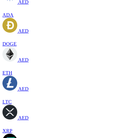
AED
ADA
AED
DOGE
AED
ETH
AED
LTC
AED
XRP