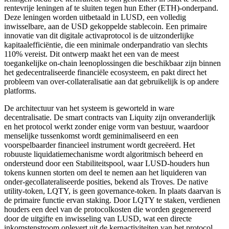
rentevrije leningen af te sluiten tegen hun Ether (ETH)-onderpand.
Deze leningen worden uitbetaald in LUSD, een volledig
inwisselbare, aan de USD gekoppelde stablecoin. Een primaire
innovatie van dit digitale activaprotocol is de uitzonderlijke
kapitaalefficiëntie, die een minimale onderpandratio van slechts
110% vereist. Dit ontwerp maakt het een van de meest
toegankelijke on-chain leenoplossingen die beschikbaar zijn binnen
het gedecentraliseerde financiële ecosysteem, en pakt direct het
probleem van over-collateralisatie aan dat gebruikelijk is op andere
platforms.
De architectuur van het systeem is geworteld in ware
decentralisatie. De smart contracts van Liquity zijn onveranderlijk
en het protocol werkt zonder enige vorm van bestuur, waardoor
menselijke tussenkomst wordt geminimaliseerd en een
voorspelbaarder financieel instrument wordt gecreëerd. Het
robuuste liquidatiemechanisme wordt algoritmisch beheerd en
ondersteund door een Stabiliteitspool, waar LUSD-houders hun
tokens kunnen storten om deel te nemen aan het liquideren van
onder-gecollateraliseerde posities, bekend als Troves. De native
utility-token, LQTY, is geen governance-token. In plaats daarvan is
de primaire functie ervan staking. Door LQTY te staken, verdienen
houders een deel van de protocolkosten die worden gegenereerd
door de uitgifte en inwisseling van LUSD, wat een directe
inkomstenstroom oplevert uit de kernactiviteiten van het protocol.