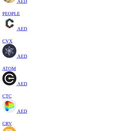
AED
PEOPLE
AED
CVX
AED
ATOM
AED
CTC
AED
CRV