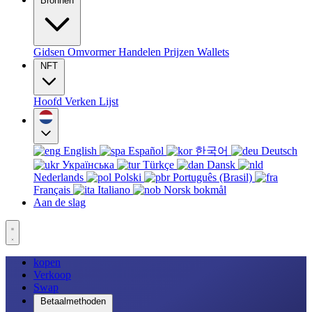
Bronnen
Gidsen
Omvormer
Handelen
Prijzen
Wallets
NFT
Hoofd
Verken
Lijst
English
Español
한국어
Deutsch
Українська
Türkçe
Dansk
Nederlands
Polski
Português (Brasil)
Français
Italiano
Norsk bokmål
Aan de slag
kopen
Verkoop
Swap
Betaalmethoden