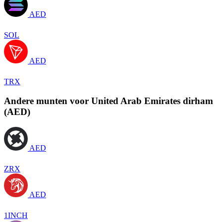
AED
SOL
AED
TRX
Andere munten voor United Arab Emirates dirham
(AED)
AED
ZRX
AED
1INCH