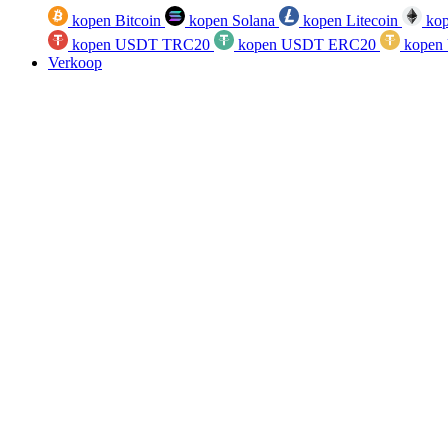
kopen Bitcoin
kopen Solana
kopen Litecoin
kop
kopen USDT TRC20
kopen USDT ERC20
kopen
Verkoop