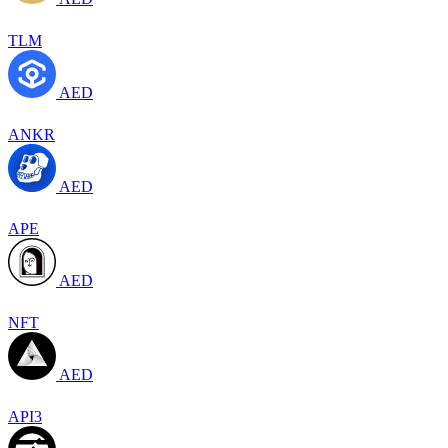
TLM
AED
ANKR
AED
APE
AED
NFT
AED
API3