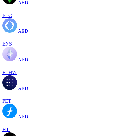
AED
ETC
AED
ENS
AED
ETHW
AED
FET
AED
FIL