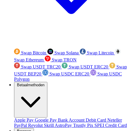
Swap Bitcoin
Swap Solana
Swap Litecoin
Swap Ethereum
Swap TRON
Swap USDT TRC20
Swap USDT ERC20
Swap
USDT BEP20
Swap USDC ERC20
Swap USDC
Polygon
Betaalmethoden
Apple Pay
Google Pay
Bank Account
Debit Card
Neteller
PayPal
Revolut
Skrill
AstroPay
Trustly
Pix
SPEI
Credit Card