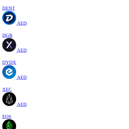
DENT
AED
DGB
AED
DYDX
AED
XEC
AED
EOS