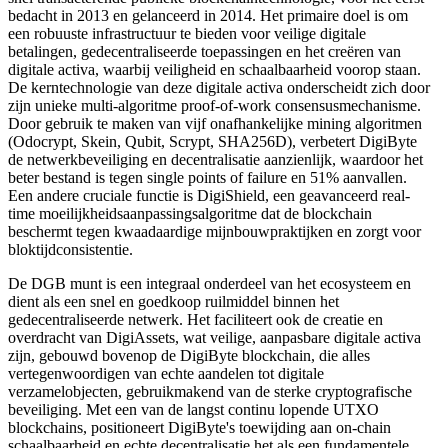
bedacht in 2013 en gelanceerd in 2014. Het primaire doel is om
een robuuste infrastructuur te bieden voor veilige digitale
betalingen, gedecentraliseerde toepassingen en het creëren van
digitale activa, waarbij veiligheid en schaalbaarheid voorop staan.
De kerntechnologie van deze digitale activa onderscheidt zich door
zijn unieke multi-algoritme proof-of-work consensusmechanisme.
Door gebruik te maken van vijf onafhankelijke mining algoritmen
(Odocrypt, Skein, Qubit, Scrypt, SHA256D), verbetert DigiByte
de netwerkbeveiliging en decentralisatie aanzienlijk, waardoor het
beter bestand is tegen single points of failure en 51% aanvallen.
Een andere cruciale functie is DigiShield, een geavanceerd real-
time moeilijkheidsaanpassingsalgoritme dat de blockchain
beschermt tegen kwaadaardige mijnbouwpraktijken en zorgt voor
bloktijdconsistentie.
De DGB munt is een integraal onderdeel van het ecosysteem en
dient als een snel en goedkoop ruilmiddel binnen het
gedecentraliseerde netwerk. Het faciliteert ook de creatie en
overdracht van DigiAssets, wat veilige, aanpasbare digitale activa
zijn, gebouwd bovenop de DigiByte blockchain, die alles
vertegenwoordigen van echte aandelen tot digitale
verzamelobjecten, gebruikmakend van de sterke cryptografische
beveiliging. Met een van de langst continu lopende UTXO
blockchains, positioneert DigiByte's toewijding aan on-chain
schaalbaarheid en echte decentralisatie het als een fundamentele