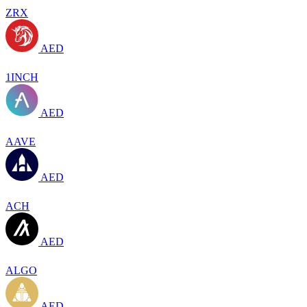
ZRX
AED
1INCH
AED
AAVE
AED
ACH
AED
ALGO
AED