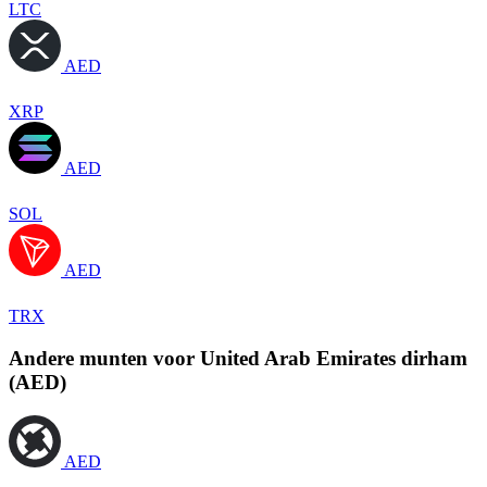
LTC
AED
XRP
AED
SOL
AED
TRX
Andere munten voor United Arab Emirates dirham
(AED)
AED