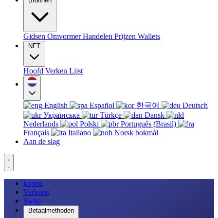
Bronnen
Gidsen
Omvormer
Handelen
Prijzen
Wallets
NFT
Hoofd
Verken
Lijst
English
Español
한국어
Deutsch
Українська
Türkçe
Dansk
Nederlands
Polski
Português (Brasil)
Français
Italiano
Norsk bokmål
Aan de slag
kopen
Verkoop
Swap
Betaalmethoden