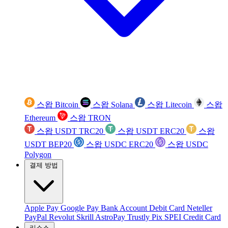
스왑 Bitcoin
스왑 Solana
스왑 Litecoin
스왑
Ethereum
스왑 TRON
스왑 USDT TRC20
스왑 USDT ERC20
스왑
USDT BEP20
스왑 USDC ERC20
스왑 USDC
Polygon
결제 방법
Apple Pay
Google Pay
Bank Account
Debit Card
Neteller
PayPal
Revolut
Skrill
AstroPay
Trustly
Pix
SPEI
Credit Card
리소스