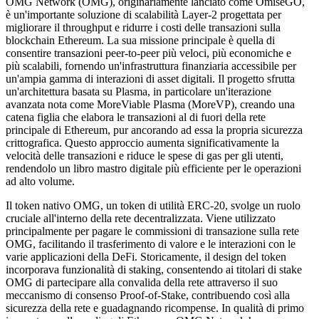
OMG Network (OMG), originariamente lanciato come OmiseGO,
è un'importante soluzione di scalabilità Layer-2 progettata per
migliorare il throughput e ridurre i costi delle transazioni sulla
blockchain Ethereum. La sua missione principale è quella di
consentire transazioni peer-to-peer più veloci, più economiche e
più scalabili, fornendo un'infrastruttura finanziaria accessibile per
un'ampia gamma di interazioni di asset digitali. Il progetto sfrutta
un'architettura basata su Plasma, in particolare un'iterazione
avanzata nota come MoreViable Plasma (MoreVP), creando una
catena figlia che elabora le transazioni al di fuori della rete
principale di Ethereum, pur ancorando ad essa la propria sicurezza
crittografica. Questo approccio aumenta significativamente la
velocità delle transazioni e riduce le spese di gas per gli utenti,
rendendolo un libro mastro digitale più efficiente per le operazioni
ad alto volume.
Il token nativo OMG, un token di utilità ERC-20, svolge un ruolo
cruciale all'interno della rete decentralizzata. Viene utilizzato
principalmente per pagare le commissioni di transazione sulla rete
OMG, facilitando il trasferimento di valore e le interazioni con le
varie applicazioni della DeFi. Storicamente, il design del token
incorporava funzionalità di staking, consentendo ai titolari di stake
OMG di partecipare alla convalida della rete attraverso il suo
meccanismo di consenso Proof-of-Stake, contribuendo così alla
sicurezza della rete e guadagnando ricompense. In qualità di primo