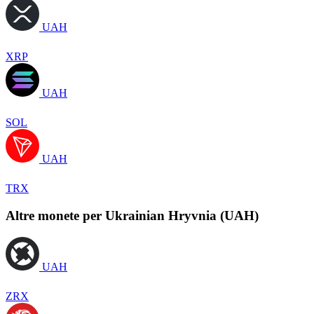
UAH
XRP
UAH
SOL
UAH
TRX
Altre monete per Ukrainian Hryvnia (UAH)
UAH
ZRX