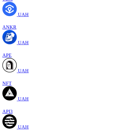
UAH
ANKR
UAH
APE
UAH
NFT
UAH
API3
UAH