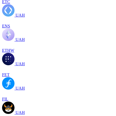
ETC
UAH
ENS
UAH
ETHW
UAH
FET
UAH
FIL
UAH