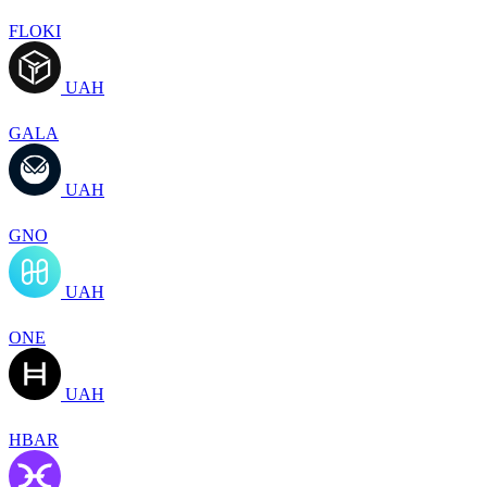
FLOKI
UAH
GALA
UAH
GNO
UAH
ONE
UAH
HBAR