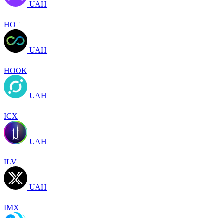
UAH
HOT
UAH
HOOK
UAH
ICX
UAH
ILV
UAH
IMX