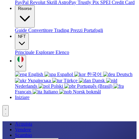
PayPal
Revolut
Skrill
AstroPay
Trustly
Pix
SPEI
Credit Card
Risorse
Guide
Convertitore
Trading
Prezzi
Portafogli
NFT
Principale
Esplorare
Elenco
English
Español
한국어
Deutsch
Українська
Türkçe
Dansk
Nederlands
Polski
Português (Brasil)
Français
Italiano
Norsk bokmål
Iniziare
Acquista
Vendere
Scambio