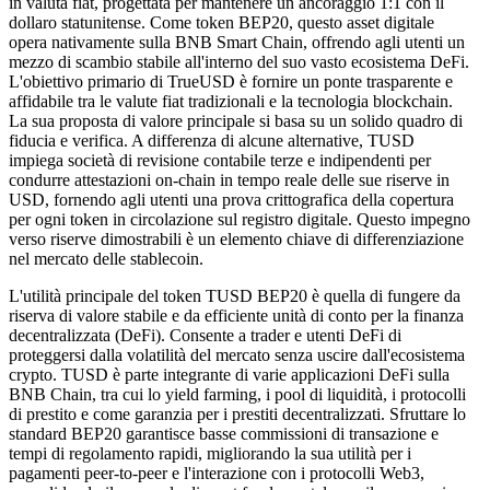
in valuta fiat, progettata per mantenere un ancoraggio 1:1 con il
dollaro statunitense. Come token BEP20, questo asset digitale
opera nativamente sulla BNB Smart Chain, offrendo agli utenti un
mezzo di scambio stabile all'interno del suo vasto ecosistema DeFi.
L'obiettivo primario di TrueUSD è fornire un ponte trasparente e
affidabile tra le valute fiat tradizionali e la tecnologia blockchain.
La sua proposta di valore principale si basa su un solido quadro di
fiducia e verifica. A differenza di alcune alternative, TUSD
impiega società di revisione contabile terze e indipendenti per
condurre attestazioni on-chain in tempo reale delle sue riserve in
USD, fornendo agli utenti una prova crittografica della copertura
per ogni token in circolazione sul registro digitale. Questo impegno
verso riserve dimostrabili è un elemento chiave di differenziazione
nel mercato delle stablecoin.
L'utilità principale del token TUSD BEP20 è quella di fungere da
riserva di valore stabile e da efficiente unità di conto per la finanza
decentralizzata (DeFi). Consente a trader e utenti DeFi di
proteggersi dalla volatilità del mercato senza uscire dall'ecosistema
crypto. TUSD è parte integrante di varie applicazioni DeFi sulla
BNB Chain, tra cui lo yield farming, i pool di liquidità, i protocolli
di prestito e come garanzia per i prestiti decentralizzati. Sfruttare lo
standard BEP20 garantisce basse commissioni di transazione e
tempi di regolamento rapidi, migliorando la sua utilità per i
pagamenti peer-to-peer e l'interazione con i protocolli Web3,