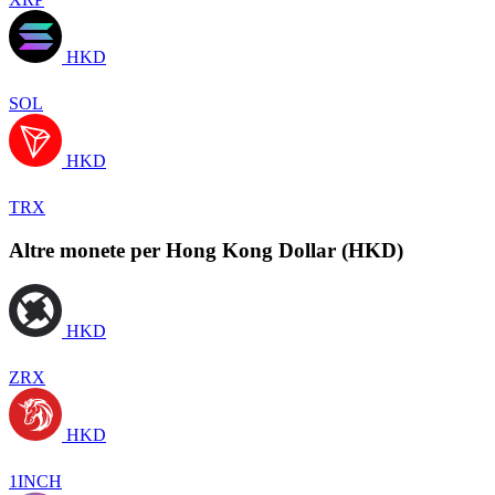
HKD
SOL
HKD
TRX
Altre monete per Hong Kong Dollar (HKD)
HKD
ZRX
HKD
1INCH