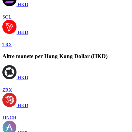
HKD
SOL
HKD
TRX
Altre monete per Hong Kong Dollar (HKD)
HKD
ZRX
HKD
1INCH