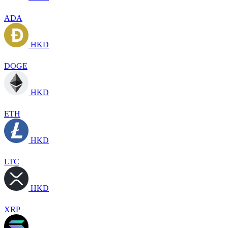
ADA
HKD
DOGE
HKD
ETH
HKD
LTC
HKD
XRP