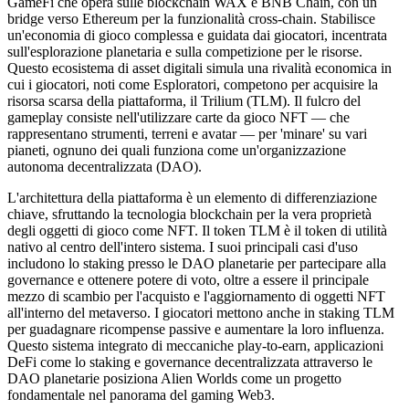
GameFi che opera sulle blockchain WAX e BNB Chain, con un
bridge verso Ethereum per la funzionalità cross-chain. Stabilisce
un'economia di gioco complessa e guidata dai giocatori, incentrata
sull'esplorazione planetaria e sulla competizione per le risorse.
Questo ecosistema di asset digitali simula una rivalità economica in
cui i giocatori, noti come Esploratori, competono per acquisire la
risorsa scarsa della piattaforma, il Trilium (TLM). Il fulcro del
gameplay consiste nell'utilizzare carte da gioco NFT — che
rappresentano strumenti, terreni e avatar — per 'minare' su vari
pianeti, ognuno dei quali funziona come un'organizzazione
autonoma decentralizzata (DAO).
L'architettura della piattaforma è un elemento di differenziazione
chiave, sfruttando la tecnologia blockchain per la vera proprietà
degli oggetti di gioco come NFT. Il token TLM è il token di utilità
nativo al centro dell'intero sistema. I suoi principali casi d'uso
includono lo staking presso le DAO planetarie per partecipare alla
governance e ottenere potere di voto, oltre a essere il principale
mezzo di scambio per l'acquisto e l'aggiornamento di oggetti NFT
all'interno del metaverso. I giocatori mettono anche in staking TLM
per guadagnare ricompense passive e aumentare la loro influenza.
Questo sistema integrato di meccaniche play-to-earn, applicazioni
DeFi come lo staking e governance decentralizzata attraverso le
DAO planetarie posiziona Alien Worlds come un progetto
fondamentale nel panorama del gaming Web3.