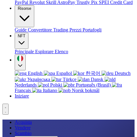
PayPal
Revolut
Skrill
AstroPay
Trustly
Pix
SPEI
Credit Card
Risorse
Guide
Convertitore
Trading
Prezzi
Portafogli
NFT
Principale
Esplorare
Elenco
English
Español
한국어
Deutsch
Українська
Türkçe
Dansk
Nederlands
Polski
Português (Brasil)
Français
Italiano
Norsk bokmål
Iniziare
Acquista
Vendere
Scambio