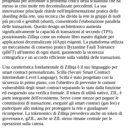
progettata per affrontare il problema critico della scalabilità che ha
messo in crisi molte reti decentralizzate precedenti. La sua
innovazione principale risiede nell'implementazione pratica dello
sharding della rete, una tecnica che divide la rete in gruppi di nodi
più piccoli e gestibili (shard), consentendo l'elaborazione parallela
delle transazioni. Questo design architettonico aumenta
significativamente la capacità di transazioni al secondo (TPS),
posizionando Zilliqa come un robusto libro mastro digitale per
applicazioni decentralizzate (dApp) esigenti. La piattaforma utilizza
un meccanismo di consenso pratico Byzantine Fault Tolerance
(pBFT) all'interno di ogni shard, garantendo la sicurezza
crittografica e un accordo efficiente sulla validità delle transazioni.
Una caratteristica fondamentale di Zilliqa è il suo linguaggio per
smart contract personalizzato, Scilla (Secure Smart Contract
Intermediate-Level Language). Scilla è stato progettato con la
sicurezza in primo piano, con l'obiettivo di prevenire le comuni
vulnerabilità degli smart contract separando lo stato dalla funzione
ed eseguendo una verifica formale. Il token di utilità nativo, ZIL, è
parte integrante dell'ecosistema. Serve come mezzo per pagare le
commissioni di transazione, eseguire gli smart contract (gas fee) e
partecipare allo staking per proteggere la rete e guadagnare
ricompense. La tokenomics di Zilliqa prevedeva anche un token di
governance, gZIL, anche se ZIL stesso rimane centrale per le
operazioni sulla catena.