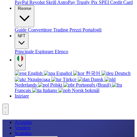
PayPal
Revolut
Skrill
AstroPay
Trustly
Pix
SPEI
Credit Card
Risorse
Guide
Convertitore
Trading
Prezzi
Portafogli
NFT
Principale
Esplorare
Elenco
English
Español
한국어
Deutsch
Українська
Türkçe
Dansk
Nederlands
Polski
Português (Brasil)
Français
Italiano
Norsk bokmål
Iniziare
Acquista
Vendere
Scambio