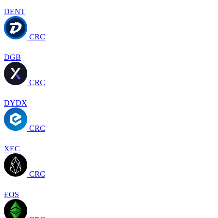
DENT
CRC
DGB
CRC
DYDX
CRC
XEC
CRC
EOS