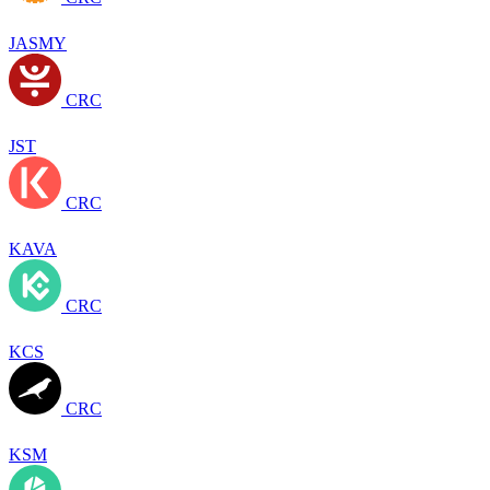
JASMY
CRC
JST
CRC
KAVA
CRC
KCS
CRC
KSM