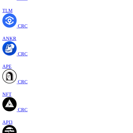
TLM
CRC
ANKR
CRC
APE
CRC
NFT
CRC
API3