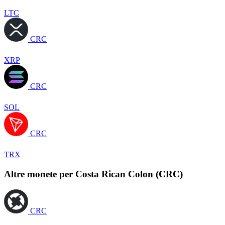
LTC
CRC
XRP
CRC
SOL
CRC
TRX
Altre monete per Costa Rican Colon (CRC)
CRC