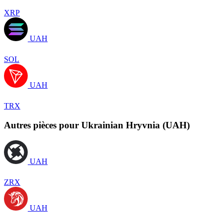
XRP
UAH
SOL
UAH
TRX
Autres pièces pour Ukrainian Hryvnia (UAH)
UAH
ZRX
UAH