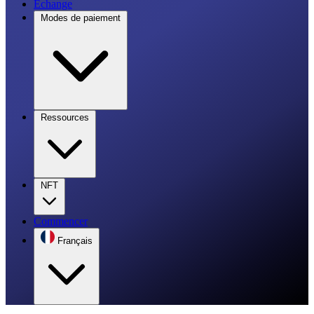
Échange
Modes de paiement
Ressources
NFT
Commencer
Français