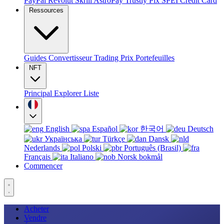
PayPal
Revolut
Skrill
AstroPay
Trustly
Pix
SPEI
Credit Card
Ressources
Guides
Convertisseur
Trading
Prix
Portefeuilles
NFT
Principal
Explorer
Liste
English
Español
한국어
Deutsch
Українська
Türkçe
Dansk
Nederlands
Polski
Português (Brasil)
Français
Italiano
Norsk bokmål
Commencer
Acheter
Vendre