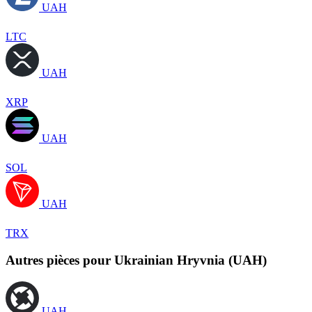
UAH
LTC
UAH
XRP
UAH
SOL
UAH
TRX
Autres pièces pour Ukrainian Hryvnia (UAH)
UAH