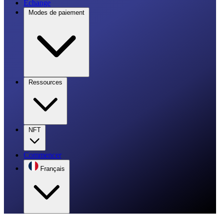
Échange
Modes de paiement
Ressources
NFT
Commencer
Français