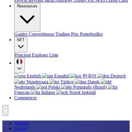
PayPal
Revolut
Skrill
AstroPay
Trustly
Pix
SPEI
Credit Card
Ressources
Guides
Convertisseur
Trading
Prix
Portefeuilles
NFT
Principal
Explorer
Liste
English
Español
한국어
Deutsch
Українська
Türkçe
Dansk
Nederlands
Polski
Português (Brasil)
Français
Italiano
Norsk bokmål
Commencer
Acheter
Vendre