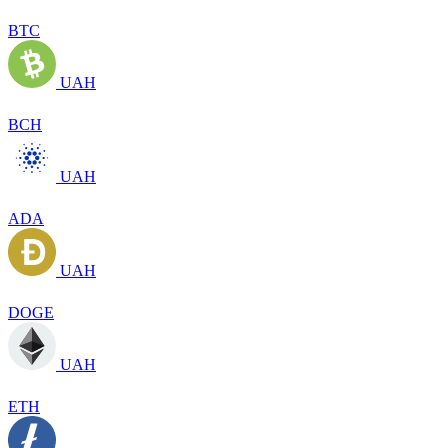
BTC
UAH
BCH
UAH
ADA
UAH
DOGE
UAH
ETH