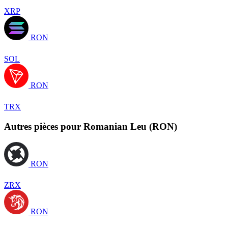
XRP
RON
SOL
RON
TRX
Autres pièces pour Romanian Leu (RON)
RON
ZRX
RON