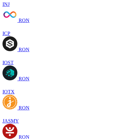
INJ
RON
ICP
RON
IOST
RON
IOTX
RON
JASMY
RON