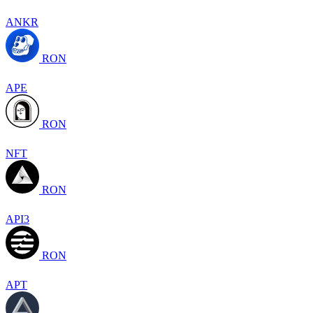
ANKR
RON
APE
RON
NFT
RON
API3
RON
APT