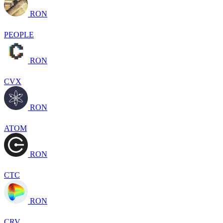
RON
PEOPLE
RON
CVX
RON
ATOM
RON
CTC
RON
CRV