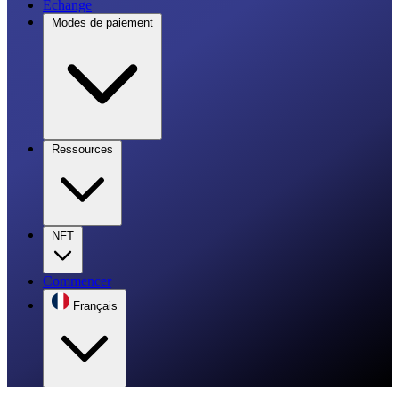
Échange
Modes de paiement
Ressources
NFT
Commencer
Français