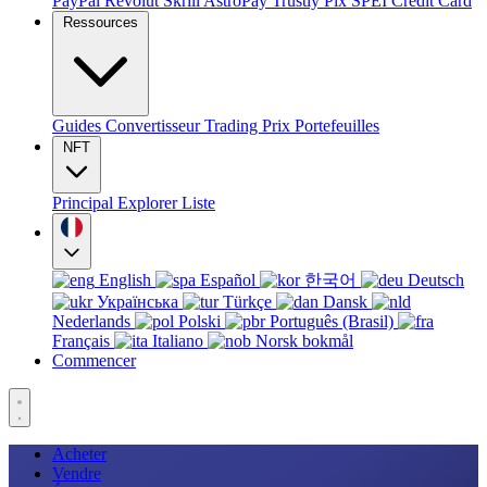
PayPal
Revolut
Skrill
AstroPay
Trustly
Pix
SPEI
Credit Card
Ressources
Guides
Convertisseur
Trading
Prix
Portefeuilles
NFT
Principal
Explorer
Liste
English
Español
한국어
Deutsch
Українська
Türkçe
Dansk
Nederlands
Polski
Português (Brasil)
Français
Italiano
Norsk bokmål
Commencer
Acheter
Vendre