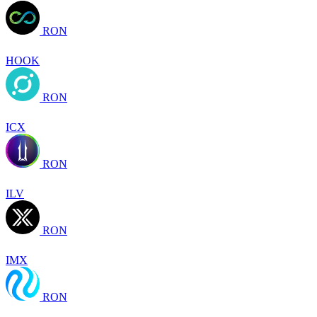
RON
HOOK
RON
ICX
RON
ILV
RON
IMX
RON