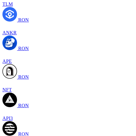
TLM
RON
ANKR
RON
APE
RON
NFT
RON
API3
RON