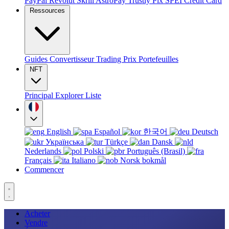
PayPal
Revolut
Skrill
AstroPay
Trustly
Pix
SPEI
Credit Card
Ressources
Guides
Convertisseur
Trading
Prix
Portefeuilles
NFT
Principal
Explorer
Liste
English
Español
한국어
Deutsch
Українська
Türkçe
Dansk
Nederlands
Polski
Português (Brasil)
Français
Italiano
Norsk bokmål
Commencer
Acheter
Vendre