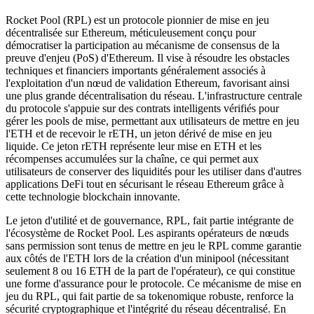
Rocket Pool (RPL) est un protocole pionnier de mise en jeu
décentralisée sur Ethereum, méticuleusement conçu pour
démocratiser la participation au mécanisme de consensus de la
preuve d'enjeu (PoS) d'Ethereum. Il vise à résoudre les obstacles
techniques et financiers importants généralement associés à
l'exploitation d'un nœud de validation Ethereum, favorisant ainsi
une plus grande décentralisation du réseau. L'infrastructure centrale
du protocole s'appuie sur des contrats intelligents vérifiés pour
gérer les pools de mise, permettant aux utilisateurs de mettre en jeu
l'ETH et de recevoir le rETH, un jeton dérivé de mise en jeu
liquide. Ce jeton rETH représente leur mise en ETH et les
récompenses accumulées sur la chaîne, ce qui permet aux
utilisateurs de conserver des liquidités pour les utiliser dans d'autres
applications DeFi tout en sécurisant le réseau Ethereum grâce à
cette technologie blockchain innovante.
Le jeton d'utilité et de gouvernance, RPL, fait partie intégrante de
l'écosystème de Rocket Pool. Les aspirants opérateurs de nœuds
sans permission sont tenus de mettre en jeu le RPL comme garantie
aux côtés de l'ETH lors de la création d'un minipool (nécessitant
seulement 8 ou 16 ETH de la part de l'opérateur), ce qui constitue
une forme d'assurance pour le protocole. Ce mécanisme de mise en
jeu du RPL, qui fait partie de sa tokenomique robuste, renforce la
sécurité cryptographique et l'intégrité du réseau décentralisé. En