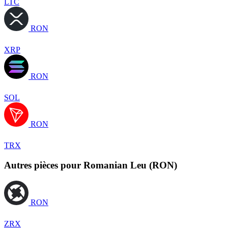
LTC
RON
XRP
RON
SOL
RON
TRX
Autres pièces pour Romanian Leu (RON)
RON
ZRX