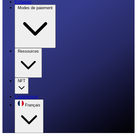
Échange
Modes de paiement
Ressources
NFT
Commencer
Français