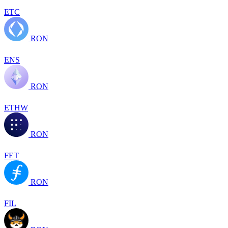
ETC
RON
ENS
RON
ETHW
RON
FET
RON
FIL