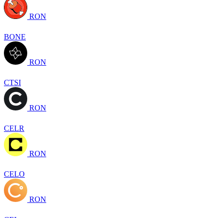
RON
BONE
RON
CTSI
RON
CELR
RON
CELO
RON