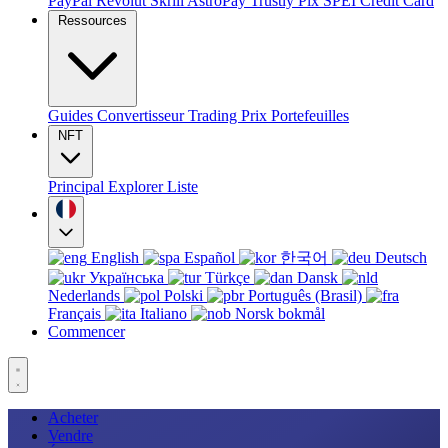
PayPal
Revolut
Skrill
AstroPay
Trustly
Pix
SPEI
Credit Card
Ressources
Guides
Convertisseur
Trading
Prix
Portefeuilles
NFT
Principal
Explorer
Liste
English
Español
한국어
Deutsch
Українська
Türkçe
Dansk
Nederlands
Polski
Português (Brasil)
Français
Italiano
Norsk bokmål
Commencer
Acheter
Vendre