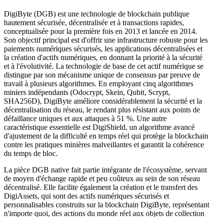
DigiByte (DGB) est une technologie de blockchain publique
hautement sécurisée, décentralisée et à transactions rapides,
conceptualisée pour la première fois en 2013 et lancée en 2014.
Son objectif principal est d'offrir une infrastructure robuste pour les
paiements numériques sécurisés, les applications décentralisées et
la création d'actifs numériques, en donnant la priorité à la sécurité
et à l'évolutivité. La technologie de base de cet actif numérique se
distingue par son mécanisme unique de consensus par preuve de
travail à plusieurs algorithmes. En employant cinq algorithmes
miniers indépendants (Odocrypt, Skein, Qubit, Scrypt,
SHA256D), DigiByte améliore considérablement la sécurité et la
décentralisation du réseau, le rendant plus résistant aux points de
défaillance uniques et aux attaques à 51 %. Une autre
caractéristique essentielle est DigiShield, un algorithme avancé
d'ajustement de la difficulté en temps réel qui protège la blockchain
contre les pratiques minières malveillantes et garantit la cohérence
du temps de bloc.
La pièce DGB native fait partie intégrante de l'écosystème, servant
de moyen d'échange rapide et peu coûteux au sein de son réseau
décentralisé. Elle facilite également la création et le transfert des
DigiAssets, qui sont des actifs numériques sécurisés et
personnalisables construits sur la blockchain DigiByte, représentant
n'importe quoi, des actions du monde réel aux objets de collection