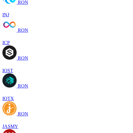
RON
INJ
RON
ICP
RON
IOST
RON
IOTX
RON
JASMY