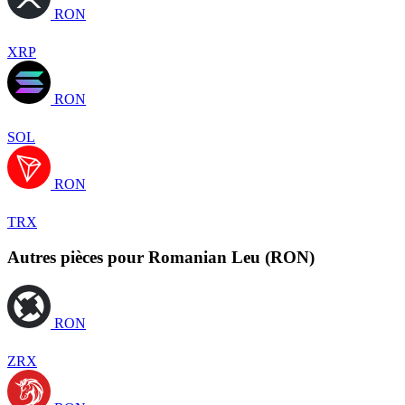
RON
XRP
RON
SOL
RON
TRX
Autres pièces pour Romanian Leu (RON)
RON
ZRX