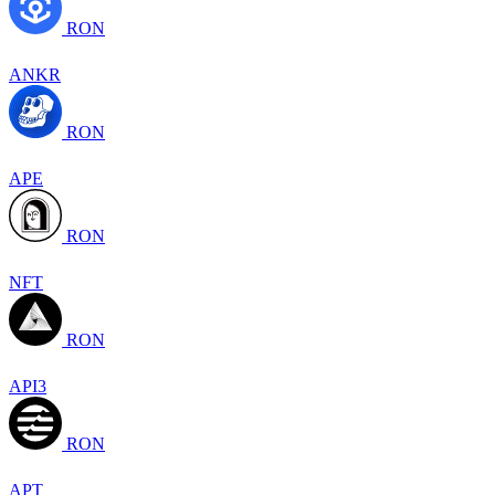
RON
ANKR
RON
APE
RON
NFT
RON
API3
RON
APT