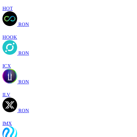
HOT
RON
HOOK
RON
ICX
RON
ILV
RON
IMX