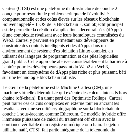
Cartesi (CTSI) est une plateforme d'infrastructure de couche 2
conçue pour résoudre le problème critique de l'évolutivité
computationnelle et des coûts élevés sur les réseaux blockchain.
Souvent appelé « L'OS de la Blockchain », son objectif principal
est de permettre la création d'applications décentralisées (dApps)
d'une complexité rivalisant avec leurs homologues centralisées du
Web2. Cartesi y parvient en permettant aux développeurs de
construire des contrats intelligents et des dApps dans un
environnement de système d'exploitation Linux complet, en
utilisant des langages de programmation et des piles logicielles
grand public. Cette approche abaisse considérablement la barrière à
l'entrée pour les développeurs passant du Web2 au Web3,
favorisant un écosystème de dApps plus riche et plus puissant, bâti
sur une technologie blockchain robuste.
Le cœur de la plateforme est la Machine Cartesi (CM), une
machine virtuelle déterministe qui exécute des calculs intensifs hors
chaîne (off-chain). En tirant parti des Optimistic Rollups, Cartesi
peut traiter ces calculs complexes en externe tout en ancrant les
résultats avec une sécurité cryptographique sur la blockchain de
couche 1 sous-jacente, comme Ethereum. Ce modèle hybride offre
l'immense puissance de calcul du traitement off-chain avec la
confiance vérifiable d'un registre numérique on-chain. Le jeton
utilitaire natif, CTSI, fait partie intégrante de la tokenomie du