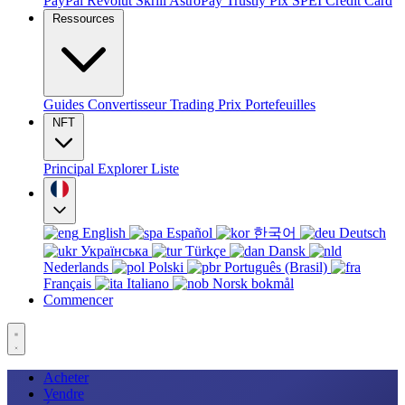
PayPal
Revolut
Skrill
AstroPay
Trustly
Pix
SPEI
Credit Card
Ressources
Guides
Convertisseur
Trading
Prix
Portefeuilles
NFT
Principal
Explorer
Liste
English
Español
한국어
Deutsch
Українська
Türkçe
Dansk
Nederlands
Polski
Português (Brasil)
Français
Italiano
Norsk bokmål
Commencer
Acheter
Vendre