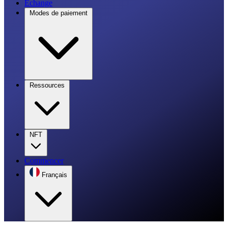
Échange
Modes de paiement
Ressources
NFT
Commencer
Français