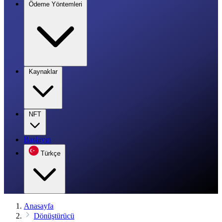
Ödeme Yöntemleri
Kaynaklar
NFT
Başlayın
Türkçe
Anasayfa
Dönüştürücü