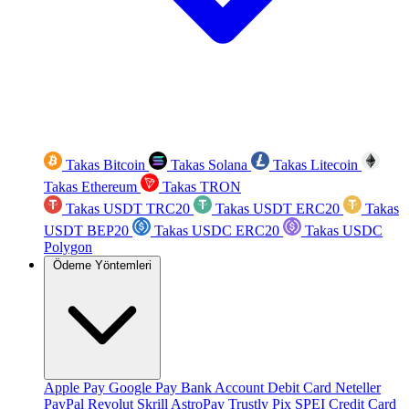
Takas Bitcoin
Takas Solana
Takas Litecoin
Takas Ethereum
Takas TRON
Takas USDT TRC20
Takas USDT ERC20
Takas
USDT BEP20
Takas USDC ERC20
Takas USDC
Polygon
Ödeme Yöntemleri
Apple Pay
Google Pay
Bank Account
Debit Card
Neteller
PayPal
Revolut
Skrill
AstroPay
Trustly
Pix
SPEI
Credit Card