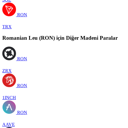
RON
TRX
Romanian Leu (RON) için Diğer Madeni Paralar
RON
ZRX
RON
1INCH
RON
AAVE