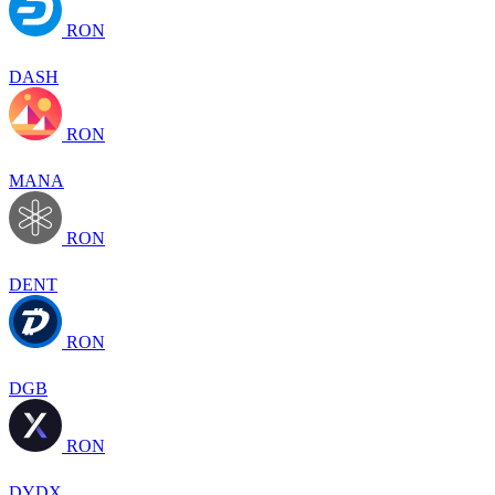
RON
DASH
RON
MANA
RON
DENT
RON
DGB
RON
DYDX