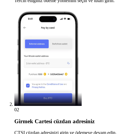
Tercih ettiğiniz ödeme yöntemini seçin ve tutarı girin.
02
Girmek
Cartesi cüzdan adresiniz
CTSI cüzdan adresinizi girin ve ödemeye devam edin.