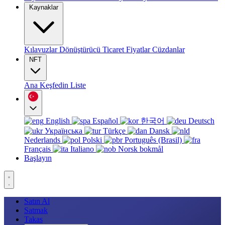
Kaynaklar
Kılavuzlar
Dönüştürücü
Ticaret
Fiyatlar
Cüzdanlar
NFT
Ana
Keşfedin
Liste
English
Español
한국어
Deutsch
Українська
Türkçe
Dansk
Nederlands
Polski
Português (Brasil)
Français
Italiano
Norsk bokmål
Başlayın
Satın Al
Satmak
Takas