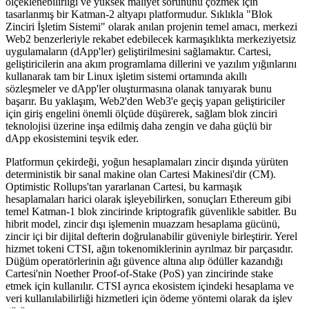
ölçeklenebilirliği ve yüksek maliyet sorununu çözmek için
tasarlanmış bir Katman-2 altyapı platformudur. Sıklıkla "Blok
Zinciri İşletim Sistemi" olarak anılan projenin temel amacı, merkezi
Web2 benzerleriyle rekabet edebilecek karmaşıklıkta merkeziyetsiz
uygulamaların (dApp'ler) geliştirilmesini sağlamaktır. Cartesi,
geliştiricilerin ana akım programlama dillerini ve yazılım yığınlarını
kullanarak tam bir Linux işletim sistemi ortamında akıllı
sözleşmeler ve dApp'ler oluşturmasına olanak tanıyarak bunu
başarır. Bu yaklaşım, Web2'den Web3'e geçiş yapan geliştiriciler
için giriş engelini önemli ölçüde düşürerek, sağlam blok zinciri
teknolojisi üzerine inşa edilmiş daha zengin ve daha güçlü bir
dApp ekosistemini teşvik eder.
Platformun çekirdeği, yoğun hesaplamaları zincir dışında yürüten
deterministik bir sanal makine olan Cartesi Makinesi'dir (CM).
Optimistic Rollups'tan yararlanan Cartesi, bu karmaşık
hesaplamaları harici olarak işleyebilirken, sonuçları Ethereum gibi
temel Katman-1 blok zincirinde kriptografik güvenlikle sabitler. Bu
hibrit model, zincir dışı işlemenin muazzam hesaplama gücünü,
zincir içi bir dijital defterin doğrulanabilir güveniyle birleştirir. Yerel
hizmet tokeni CTSI, ağın tokenomiklerinin ayrılmaz bir parçasıdır.
Düğüm operatörlerinin ağı güvence altına alıp ödüller kazandığı
Cartesi'nin Noether Proof-of-Stake (PoS) yan zincirinde stake
etmek için kullanılır. CTSI ayrıca ekosistem içindeki hesaplama ve
veri kullanılabilirliği hizmetleri için ödeme yöntemi olarak da işlev