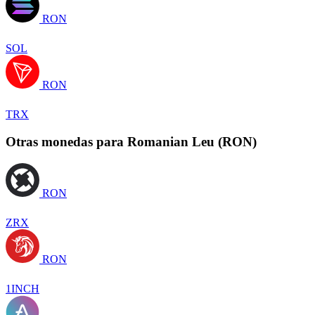
RON
SOL
RON
TRX
Otras monedas para Romanian Leu (RON)
RON
ZRX
RON
1INCH