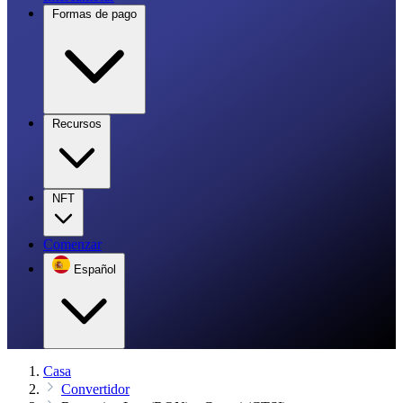
Formas de pago
Recursos
NFT
Comenzar
Español
Casa
Convertidor