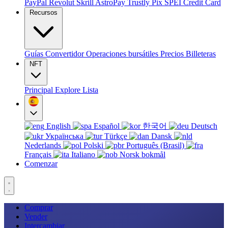
PayPal
Revolut
Skrill
AstroPay
Trustly
Pix
SPEI
Credit Card
Recursos
Guías
Convertidor
Operaciones bursátiles
Precios
Billeteras
NFT
Principal
Explore
Lista
English
Español
한국어
Deutsch
Українська
Türkçe
Dansk
Nederlands
Polski
Português (Brasil)
Français
Italiano
Norsk bokmål
Comenzar
Comprar
Vender
Intercambiar