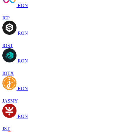
RON
ICP
RON
IOST
RON
IOTX
RON
JASMY
RON
JST