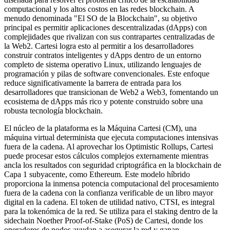
computacional y los altos costos en las redes blockchain. A
menudo denominada "El SO de la Blockchain", su objetivo
principal es permitir aplicaciones descentralizadas (dApps) con
complejidades que rivalizan con sus contrapartes centralizadas de
la Web2. Cartesi logra esto al permitir a los desarrolladores
construir contratos inteligentes y dApps dentro de un entorno
completo de sistema operativo Linux, utilizando lenguajes de
programación y pilas de software convencionales. Este enfoque
reduce significativamente la barrera de entrada para los
desarrolladores que transicionan de Web2 a Web3, fomentando un
ecosistema de dApps más rico y potente construido sobre una
robusta tecnología blockchain.
El núcleo de la plataforma es la Máquina Cartesi (CM), una
máquina virtual determinista que ejecuta computaciones intensivas
fuera de la cadena. Al aprovechar los Optimistic Rollups, Cartesi
puede procesar estos cálculos complejos externamente mientras
ancla los resultados con seguridad criptográfica en la blockchain de
Capa 1 subyacente, como Ethereum. Este modelo híbrido
proporciona la inmensa potencia computacional del procesamiento
fuera de la cadena con la confianza verificable de un libro mayor
digital en la cadena. El token de utilidad nativo, CTSI, es integral
para la tokenómica de la red. Se utiliza para el staking dentro de la
sidechain Noether Proof-of-Stake (PoS) de Cartesi, donde los
operadores de nodos ayudan a asegurar la red y ganan