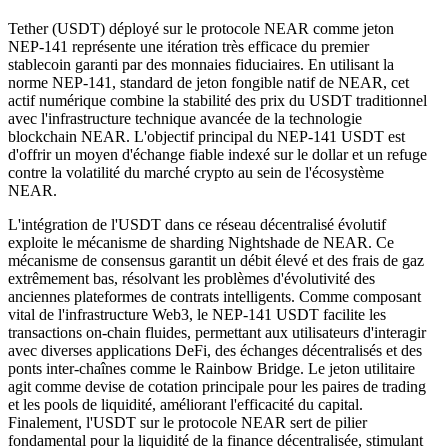
Tether (USDT) déployé sur le protocole NEAR comme jeton
NEP-141 représente une itération très efficace du premier
stablecoin garanti par des monnaies fiduciaires. En utilisant la
norme NEP-141, standard de jeton fongible natif de NEAR, cet
actif numérique combine la stabilité des prix du USDT traditionnel
avec l'infrastructure technique avancée de la technologie
blockchain NEAR. L'objectif principal du NEP-141 USDT est
d'offrir un moyen d'échange fiable indexé sur le dollar et un refuge
contre la volatilité du marché crypto au sein de l'écosystème
NEAR.
L'intégration de l'USDT dans ce réseau décentralisé évolutif
exploite le mécanisme de sharding Nightshade de NEAR. Ce
mécanisme de consensus garantit un débit élevé et des frais de gaz
extrêmement bas, résolvant les problèmes d'évolutivité des
anciennes plateformes de contrats intelligents. Comme composant
vital de l'infrastructure Web3, le NEP-141 USDT facilite les
transactions on-chain fluides, permettant aux utilisateurs d'interagir
avec diverses applications DeFi, des échanges décentralisés et des
ponts inter-chaînes comme le Rainbow Bridge. Le jeton utilitaire
agit comme devise de cotation principale pour les paires de trading
et les pools de liquidité, améliorant l'efficacité du capital.
Finalement, l'USDT sur le protocole NEAR sert de pilier
fondamental pour la liquidité de la finance décentralisée, stimulant