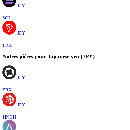
JPY
SOL
JPY
TRX
Autres pièces pour Japanese yen (JPY)
JPY
ZRX
JPY
1INCH