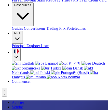
PayPal
Revolut
Skrill
AstroPay
Trustly
Pix
SPEI
Credit Card
Ressources
Guides
Convertisseur
Trading
Prix
Portefeuilles
NFT
Principal
Explorer
Liste
English
Español
한국어
Deutsch
Українська
Türkçe
Dansk
Nederlands
Polski
Português (Brasil)
Français
Italiano
Norsk bokmål
Commencer
Acheter
Vendre