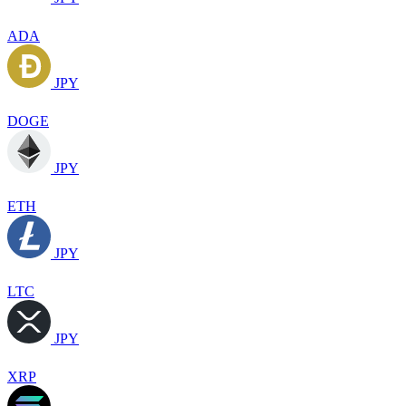
ADA
JPY
DOGE
JPY
ETH
JPY
LTC
JPY
XRP