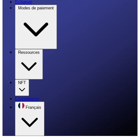
Échange
Modes de paiement
Ressources
NFT
Commencer
Français