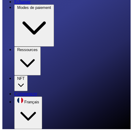
Échange
Modes de paiement
Ressources
NFT
Commencer
Français