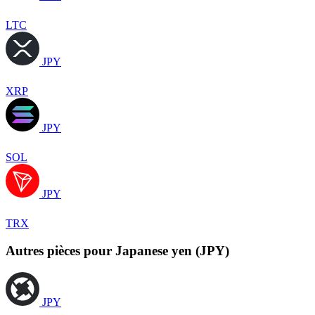
LTC
JPY
XRP
JPY
SOL
JPY
TRX
Autres pièces pour Japanese yen (JPY)
JPY