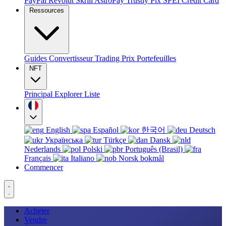
PayPal
Revolut
Skrill
AstroPay
Trustly
Pix
SPEI
Credit Card
Ressources
Guides
Convertisseur
Trading
Prix
Portefeuilles
NFT
Principal
Explorer
Liste
English
Español
한국어
Deutsch
Українська
Türkçe
Dansk
Nederlands
Polski
Português (Brasil)
Français
Italiano
Norsk bokmål
Commencer
Acheter
Vendre