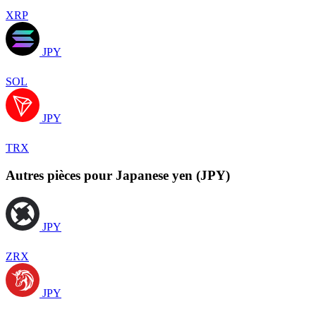
XRP
JPY
SOL
JPY
TRX
Autres pièces pour Japanese yen (JPY)
JPY
ZRX
JPY