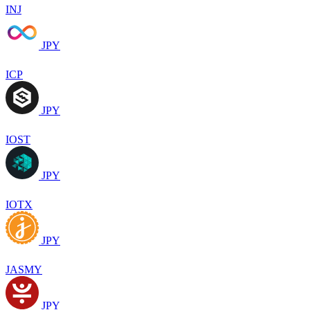
INJ
JPY
ICP
JPY
IOST
JPY
IOTX
JPY
JASMY
JPY