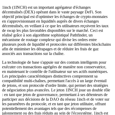
1inch (1INCH) est un important agrégateur d'échanges
décentralisés (DEX) opérant dans le vaste paysage DeFi. Son
objectif principal est d'optimiser les échanges de crypto-monnaies
en s'approvisionnant en liquidités auprès de divers échanges
décentralisés, en veillant à ce que les utilisateurs reçoivent les taux
de swap les plus favorables disponibles sur le marché. Ceci est
réalisé grâce à son algorithme sophistiqué Pathfinder, un
mécanisme de routage complexe qui divise les ordres entre
plusieurs pools de liquidité et protocoles sur différentes blockchains
afin de minimiser les dérapages et de réduire les frais de gaz
associés aux transactions sur la chaîne.
La technologie de base s'appuie sur des contrats intelligents pour
exécuter ces transactions agrégées de manière non conservatrice,
en maintenant le contrôle de l'utilisateur sur ses actifs numériques.
Les principales caractéristiques distinctives comprennent sa
compatibilité multi-chaînes, permettant l'accès à un large éventail
de jetons, et son protocole d'ordre limite, qui permet des stratégies
de négociation plus avancées. Le jeton 1INCH joue un double rôle
: en tant que jeton de gouvernance, permettant à ses détenteurs de
participer aux décisions de la DAO du réseau 1inch et de voter sur
les paramètres du protocole, et en tant que jeton utilitaire, offrant
potentiellement des avantages tels que des récompenses de
jalonnement ou des frais réduits au sein de l'écosystème. 1inch est