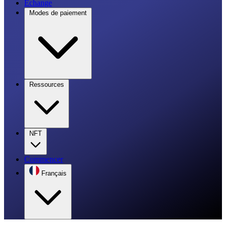
Échange
Modes de paiement
Ressources
NFT
Commencer
Français