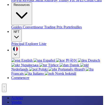
PayPal
Revolut
Skrill
AstroPay
Trustly
Pix
SPEI
Credit Card
Ressources
Guides
Convertisseur
Trading
Prix
Portefeuilles
NFT
Principal
Explorer
Liste
English
Español
한국어
Deutsch
Українська
Türkçe
Dansk
Nederlands
Polski
Português (Brasil)
Français
Italiano
Norsk bokmål
Commencer
Acheter
Vendre