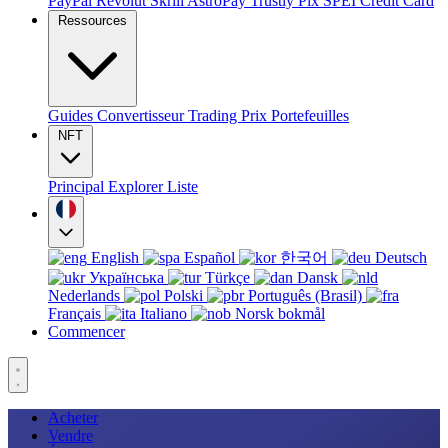
PayPal
Revolut
Skrill
AstroPay
Trustly
Pix
SPEI
Credit Card
Ressources
Guides
Convertisseur
Trading
Prix
Portefeuilles
NFT
Principal
Explorer
Liste
English
Español
한국어
Deutsch
Українська
Türkçe
Dansk
Nederlands
Polski
Português (Brasil)
Français
Italiano
Norsk bokmål
Commencer
Acheter
Vendre