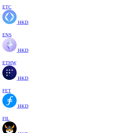
ETC
HKD
ENS
HKD
ETHW
HKD
FET
HKD
FIL