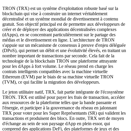
TRON (TRX) est un système d'exploitation robuste basé sur la
blockchain qui vise à construire un internet véritablement
décentralisé et un système mondial de divertissement à contenu
gratuit. Son objectif principal est de permettre aux développeurs de
créer et de déployer des applications décentralisées complexes
(dApps), en se concentrant particulièrement sur le partage des
médias et le divertissement en ligne. L'architecture de TRON
s'appuie sur un mécanisme de consensus à preuve d'enjeu déléguée
(DPoS), qui permet un débit et une évolutivité élevés, en traitant un
nombre important de transactions par seconde. Cela fait de la
technologie de la blockchain TRON une plateforme attrayante
pour les dApps à fort volume. Le réseau prend en charge les
contrats intelligents compatibles avec la machine virtuelle
Ethereum (EVM) par le biais de sa machine virtuelle TRON
(TVM), ce qui facilite la migration des développeurs.
Le jeton utilitaire natif, TRX, fait partie intégrante de l'écosystème
TRON. TRX est utilisé pour payer les frais de transaction, accéder
aux ressources de la plateforme telles que la bande passante et
l'énergie, et participer à la gouvernance du réseau en jalonnant
TRX pour voter pour les Super Représentants (SR) qui valident les
transactions et produisent des blocs. En outre, TRX sert de moyen
d'échange au sein de son paysage dApp en plein essor, qui
comprend des applications DeFi, des plateformes de jeux et des