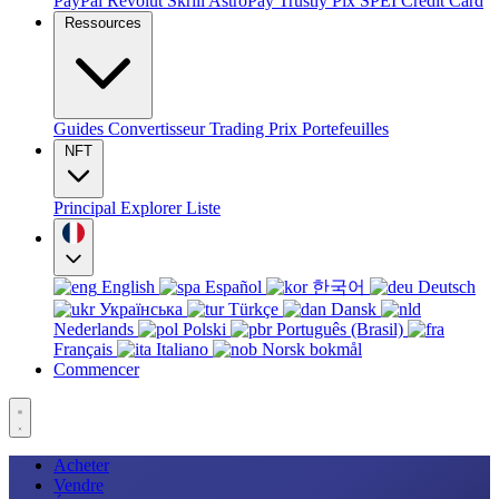
PayPal
Revolut
Skrill
AstroPay
Trustly
Pix
SPEI
Credit Card
Ressources
Guides
Convertisseur
Trading
Prix
Portefeuilles
NFT
Principal
Explorer
Liste
English
Español
한국어
Deutsch
Українська
Türkçe
Dansk
Nederlands
Polski
Português (Brasil)
Français
Italiano
Norsk bokmål
Commencer
Acheter
Vendre