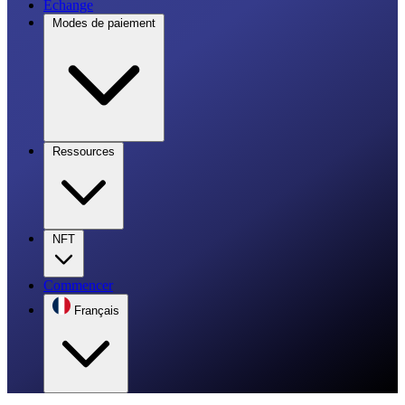
Échange
Modes de paiement
Ressources
NFT
Commencer
Français