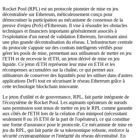
Rocket Pool (RPL) est un protocole pionnier de mise en jeu
décentralisée sur Ethereum, méticuleusement conçu pour
démocratiser la participation au mécanisme de consensus de la
preuve d'enjeu (PoS) d'Ethereum. Il vise à résoudre les obstacles
techniques et financiers importants généralement associés à
l'exploitation d'un nœud de validation Ethereum, favorisant ainsi
une plus grande décentralisation du réseau. L'infrastructure centrale
du protocole s'appuie sur des contrats intelligents vérifiés pour
gérer les pools de mise, permettant aux utilisateurs de mettre en jeu
l'ETH et de recevoir le rETH, un jeton dérivé de mise en jeu
liquide. Ce jeton rETH représente leur mise en ETH et les
récompenses accumulées sur la chaîne, ce qui permet aux
utilisateurs de conserver des liquidités pour les utiliser dans d'autres
applications DeFi tout en sécurisant le réseau Ethereum grâce à
cette technologie blockchain innovante.
Le jeton d'utilité et de gouvernance, RPL, fait partie intégrante de
l'écosystème de Rocket Pool. Les aspirants opérateurs de nœuds
sans permission sont tenus de mettre en jeu le RPL comme garantie
aux côtés de l'ETH lors de la création d'un minipool (nécessitant
seulement 8 ou 16 ETH de la part de l'opérateur), ce qui constitue
une forme d'assurance pour le protocole. Ce mécanisme de mise en
jeu du RPL, qui fait partie de sa tokenomique robuste, renforce la
sécurité cryptographique et l'intégrité du réseau décentralisé. En