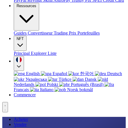
PayPal
Revolut
Skrill
AstroPay
Trustly
Pix
SPEI
Credit Card
Ressources
Guides
Convertisseur
Trading
Prix
Portefeuilles
NFT
Principal
Explorer
Liste
English
Español
한국어
Deutsch
Українська
Türkçe
Dansk
Nederlands
Polski
Português (Brasil)
Français
Italiano
Norsk bokmål
Commencer
Acheter
Vendre