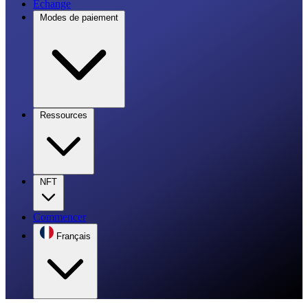
Échange
Modes de paiement
Ressources
NFT
Commencer
Français