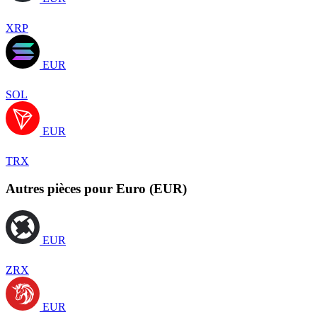
XRP
EUR
SOL
EUR
TRX
Autres pièces pour Euro (EUR)
EUR
ZRX
EUR