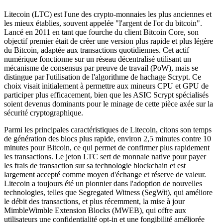
Litecoin (LTC) est l'une des crypto-monnaies les plus anciennes et
les mieux établies, souvent appelée "l'argent de l'or du bitcoin".
Lancé en 2011 en tant que fourche du client Bitcoin Core, son
objectif premier était de créer une version plus rapide et plus légère
du Bitcoin, adaptée aux transactions quotidiennes. Cet actif
numérique fonctionne sur un réseau décentralisé utilisant un
mécanisme de consensus par preuve de travail (PoW), mais se
distingue par l'utilisation de l'algorithme de hachage Scrypt. Ce
choix visait initialement à permettre aux mineurs CPU et GPU de
participer plus efficacement, bien que les ASIC Scrypt spécialisés
soient devenus dominants pour le minage de cette pièce axée sur la
sécurité cryptographique.
Parmi les principales caractéristiques de Litecoin, citons son temps
de génération des blocs plus rapide, environ 2,5 minutes contre 10
minutes pour Bitcoin, ce qui permet de confirmer plus rapidement
les transactions. Le jeton LTC sert de monnaie native pour payer
les frais de transaction sur sa technologie blockchain et est
largement accepté comme moyen d'échange et réserve de valeur.
Litecoin a toujours été un pionnier dans l'adoption de nouvelles
technologies, telles que Segregated Witness (SegWit), qui améliore
le débit des transactions, et plus récemment, la mise à jour
MimbleWimble Extension Blocks (MWEB), qui offre aux
utilisateurs une confidentialité opt-in et une fongibilité améliorée