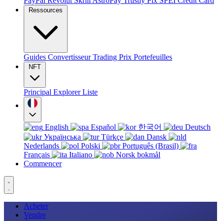
PayPal
Revolut
Skrill
AstroPay
Trustly
Pix
SPEI
Credit Card
Ressources
Guides
Convertisseur
Trading
Prix
Portefeuilles
NFT
Principal
Explorer
Liste
English
Español
한국어
Deutsch
Українська
Türkçe
Dansk
Nederlands
Polski
Português (Brasil)
Français
Italiano
Norsk bokmål
Commencer
Acheter
Vendre