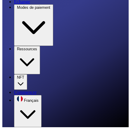
Échange
Modes de paiement
Ressources
NFT
Commencer
Français