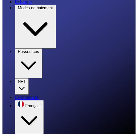
Échange
Modes de paiement
Ressources
NFT
Commencer
Français