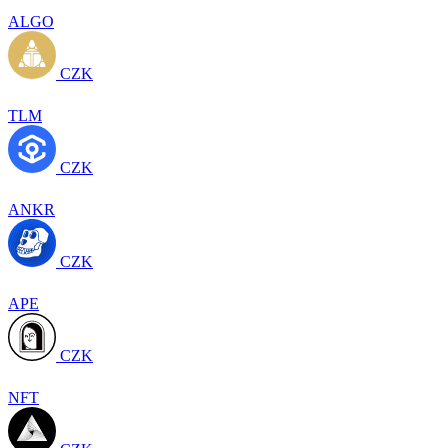
ALGO
CZK
TLM
CZK
ANKR
CZK
APE
CZK
NFT