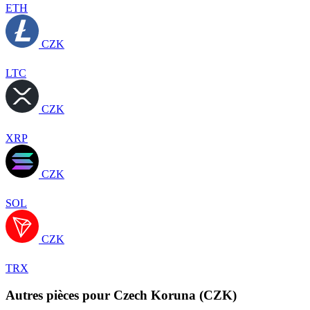
ETH
CZK
LTC
CZK
XRP
CZK
SOL
CZK
TRX
Autres pièces pour Czech Koruna (CZK)