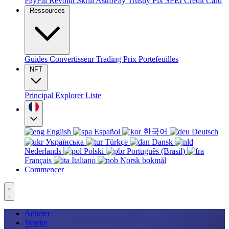
PayPal
Revolut
Skrill
AstroPay
Trustly
Pix
SPEI
Credit Card
Ressources
Guides
Convertisseur
Trading
Prix
Portefeuilles
NFT
Principal
Explorer
Liste
English
Español
한국어
Deutsch
Українська
Türkçe
Dansk
Nederlands
Polski
Português (Brasil)
Français
Italiano
Norsk bokmål
Commencer
Acheter
Vendre