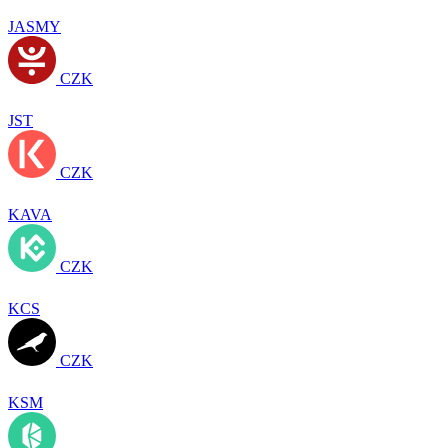
JASMY
CZK
JST
CZK
KAVA
CZK
KCS
CZK
KSM