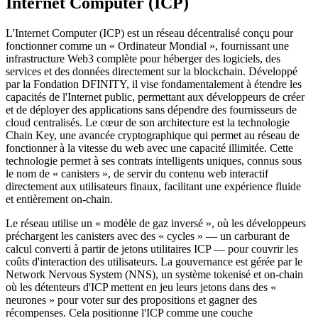
Internet Computer (ICP)
L'Internet Computer (ICP) est un réseau décentralisé conçu pour
fonctionner comme un « Ordinateur Mondial », fournissant une
infrastructure Web3 complète pour héberger des logiciels, des
services et des données directement sur la blockchain. Développé
par la Fondation DFINITY, il vise fondamentalement à étendre les
capacités de l'Internet public, permettant aux développeurs de créer
et de déployer des applications sans dépendre des fournisseurs de
cloud centralisés. Le cœur de son architecture est la technologie
Chain Key, une avancée cryptographique qui permet au réseau de
fonctionner à la vitesse du web avec une capacité illimitée. Cette
technologie permet à ses contrats intelligents uniques, connus sous
le nom de « canisters », de servir du contenu web interactif
directement aux utilisateurs finaux, facilitant une expérience fluide
et entièrement on-chain.
Le réseau utilise un « modèle de gaz inversé », où les développeurs
préchargent les canisters avec des « cycles » — un carburant de
calcul converti à partir de jetons utilitaires ICP — pour couvrir les
coûts d'interaction des utilisateurs. La gouvernance est gérée par le
Network Nervous System (NNS), un système tokenisé et on-chain
où les détenteurs d'ICP mettent en jeu leurs jetons dans des «
neurones » pour voter sur des propositions et gagner des
récompenses. Cela positionne l'ICP comme une couche