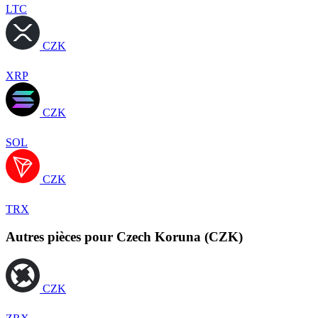
LTC
CZK
XRP
CZK
SOL
CZK
TRX
Autres pièces pour Czech Koruna (CZK)
CZK