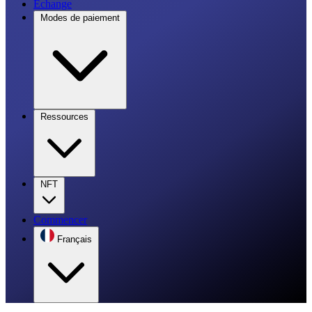
Échange
Modes de paiement
Ressources
NFT
Commencer
Français