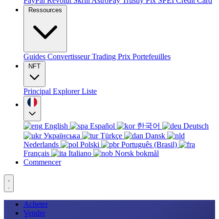
PayPal
Revolut
Skrill
AstroPay
Trustly
Pix
SPEI
Credit Card
Ressources
Guides
Convertisseur
Trading
Prix
Portefeuilles
NFT
Principal
Explorer
Liste
English
Español
한국어
Deutsch
Українська
Türkçe
Dansk
Nederlands
Polski
Português (Brasil)
Français
Italiano
Norsk bokmål
Commencer
Acheter
Vendre