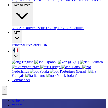
PayPal
Revolut
Skrill
AstroPay
Trustly
Pix
SPEI
Credit Card
Ressources
Guides
Convertisseur
Trading
Prix
Portefeuilles
NFT
Principal
Explorer
Liste
English
Español
한국어
Deutsch
Українська
Türkçe
Dansk
Nederlands
Polski
Português (Brasil)
Français
Italiano
Norsk bokmål
Commencer
Acheter
Vendre