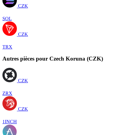
CZK
SOL
CZK
TRX
Autres pièces pour Czech Koruna (CZK)
CZK
ZRX
CZK
1INCH