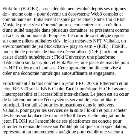
Floki Inu (FLOKI) a considérablement évolué depuis ses origines
de « meme coin » pour devenir un écosystème Web3 complet et
communautaire. Initialement inspiré par le chien Shiba Inu d'Elon
Musk, le projet s'est réorienté pour se concentrer sur la création
d'une utilité tangible dans plusieurs domaines, se présentant comme
« La Cryptomonnaie du Peuple ». Le cœur de sa stratégie repose
sur quatre piliers utilitaires clés : le jeu métavers NFT Valhalla, un
environnement de jeu blockchain « play-to-earn » (P2E) ; FlokiFi,
une suite de produits de finance décentralisée (DeFi) incluant un
casier d'actifs numériques ; Floki University, une plateforme
d'éducation sur la crypto ; et FlokiPlaces, une place de marché pour
les NFT et les marchandises. Cette approche multifacette vise à
créer une économie numérique autosuffisante et engageante.
Fonctionnant à la fois comme un jeton ERC-20 sur Ethereum et un
jeton BEP-20 sur la BNB Chain, l'actif numérique FLOKI assure
l'interopérabilité et l'accessibilité inter-chaînes. Le jeton est au cœur
de la tokénomique de l'écosystème, servant de jeton utilitaire
principal. Il est utilisé pour les transactions dans le métavers
Valhalla, pour payer les services de la suite FlokiFi et pour acheter
des biens sur la place de marché FlokiPlaces. Cette intégration du
jeton FLOKI sur l'ensemble de ses plateformes est conçue pour
stimuler la demande basée sur l'utilité plutôt que sur la spéculation,
représentant un mouvement stratégique pour établir une valeur à