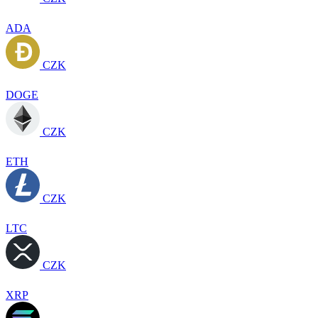
ADA
CZK
DOGE
CZK
ETH
CZK
LTC
CZK
XRP