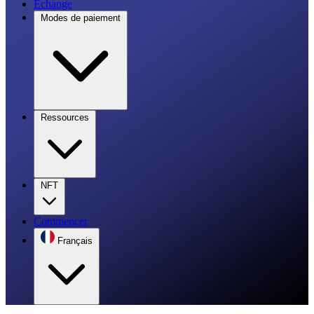
Échange
Modes de paiement
Ressources
NFT
Commencer
Français