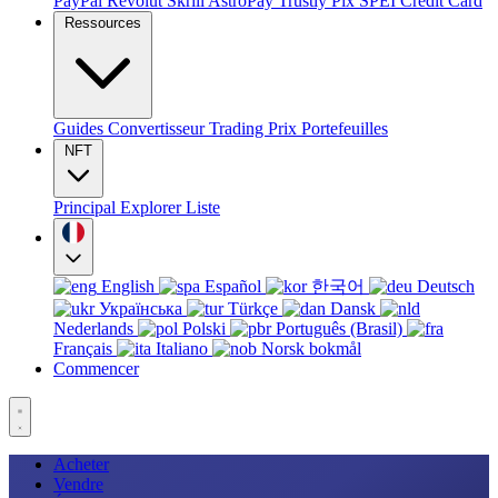
PayPal
Revolut
Skrill
AstroPay
Trustly
Pix
SPEI
Credit Card
Ressources
Guides
Convertisseur
Trading
Prix
Portefeuilles
NFT
Principal
Explorer
Liste
English
Español
한국어
Deutsch
Українська
Türkçe
Dansk
Nederlands
Polski
Português (Brasil)
Français
Italiano
Norsk bokmål
Commencer
Acheter
Vendre