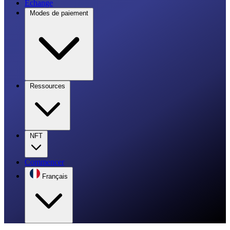
Échange
Modes de paiement
Ressources
NFT
Commencer
Français