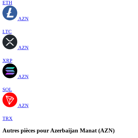
ETH
AZN
LTC
AZN
XRP
AZN
SOL
AZN
TRX
Autres pièces pour Azerbaijan Manat (AZN)