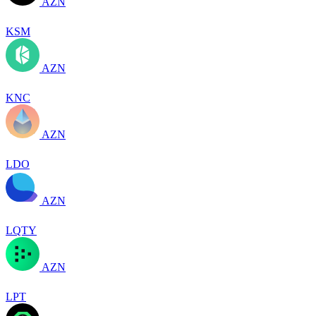
AZN
KSM
AZN
KNC
AZN
LDO
AZN
LQTY
AZN
LPT