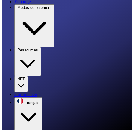
Échange
Modes de paiement
Ressources
NFT
Commencer
Français