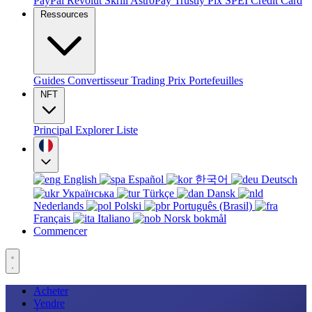
PayPal
Revolut
Skrill
AstroPay
Trustly
Pix
SPEI
Credit Card
Ressources
Guides
Convertisseur
Trading
Prix
Portefeuilles
NFT
Principal
Explorer
Liste
English
Español
한국어
Deutsch
Українська
Türkçe
Dansk
Nederlands
Polski
Português (Brasil)
Français
Italiano
Norsk bokmål
Commencer
Acheter
Vendre