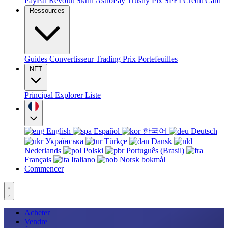
PayPal
Revolut
Skrill
AstroPay
Trustly
Pix
SPEI
Credit Card
Ressources
Guides
Convertisseur
Trading
Prix
Portefeuilles
NFT
Principal
Explorer
Liste
English
Español
한국어
Deutsch
Українська
Türkçe
Dansk
Nederlands
Polski
Português (Brasil)
Français
Italiano
Norsk bokmål
Commencer
Acheter
Vendre