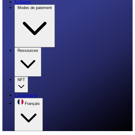
Échange
Modes de paiement
Ressources
NFT
Commencer
Français