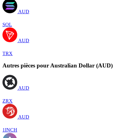
AUD
SOL
AUD
TRX
Autres pièces pour Australian Dollar (AUD)
AUD
ZRX
AUD
1INCH