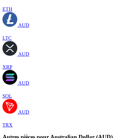
ETH
AUD
LTC
AUD
XRP
AUD
SOL
AUD
TRX
Autres pièces pour Australian Dollar (AUD)