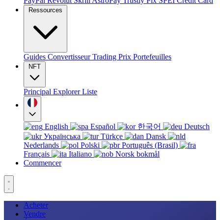
PayPal
Revolut
Skrill
AstroPay
Trustly
Pix
SPEI
Credit Card
Ressources
Guides
Convertisseur
Trading
Prix
Portefeuilles
NFT
Principal
Explorer
Liste
English
Español
한국어
Deutsch
Українська
Türkçe
Dansk
Nederlands
Polski
Português (Brasil)
Français
Italiano
Norsk bokmål
Commencer
Acheter
Vendre