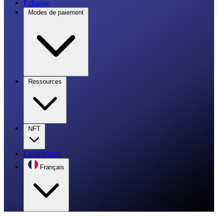
Échange
Modes de paiement
Ressources
NFT
Commencer
Français