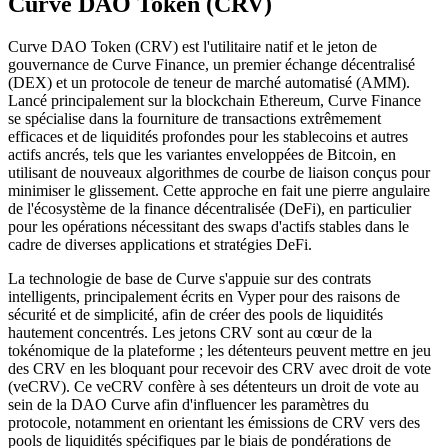
Curve DAO Token (CRV)
Curve DAO Token (CRV) est l'utilitaire natif et le jeton de
gouvernance de Curve Finance, un premier échange décentralisé
(DEX) et un protocole de teneur de marché automatisé (AMM).
Lancé principalement sur la blockchain Ethereum, Curve Finance
se spécialise dans la fourniture de transactions extrêmement
efficaces et de liquidités profondes pour les stablecoins et autres
actifs ancrés, tels que les variantes enveloppées de Bitcoin, en
utilisant de nouveaux algorithmes de courbe de liaison conçus pour
minimiser le glissement. Cette approche en fait une pierre angulaire
de l'écosystème de la finance décentralisée (DeFi), en particulier
pour les opérations nécessitant des swaps d'actifs stables dans le
cadre de diverses applications et stratégies DeFi.
La technologie de base de Curve s'appuie sur des contrats
intelligents, principalement écrits en Vyper pour des raisons de
sécurité et de simplicité, afin de créer des pools de liquidités
hautement concentrés. Les jetons CRV sont au cœur de la
tokénomique de la plateforme ; les détenteurs peuvent mettre en jeu
des CRV en les bloquant pour recevoir des CRV avec droit de vote
(veCRV). Ce veCRV confère à ses détenteurs un droit de vote au
sein de la DAO Curve afin d'influencer les paramètres du
protocole, notamment en orientant les émissions de CRV vers des
pools de liquidités spécifiques par le biais de pondérations de