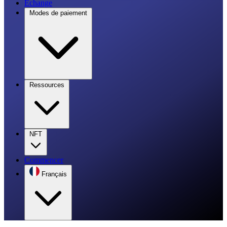
Échange
Modes de paiement
Ressources
NFT
Commencer
Français