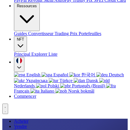
PayPal
Revolut
Skrill
AstroPay
Trustly
Pix
SPEI
Credit Card
Ressources
Guides
Convertisseur
Trading
Prix
Portefeuilles
NFT
Principal
Explorer
Liste
English
Español
한국어
Deutsch
Українська
Türkçe
Dansk
Nederlands
Polski
Português (Brasil)
Français
Italiano
Norsk bokmål
Commencer
Acheter
Vendre