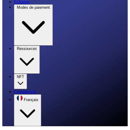
Échange
Modes de paiement
Ressources
NFT
Commencer
Français