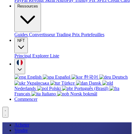
PayPal
Revolut
Skrill
AstroPay
Trustly
Pix
SPEI
Credit Card
Ressources
Guides
Convertisseur
Trading
Prix
Portefeuilles
NFT
Principal
Explorer
Liste
English
Español
한국어
Deutsch
Українська
Türkçe
Dansk
Nederlands
Polski
Português (Brasil)
Français
Italiano
Norsk bokmål
Commencer
Acheter
Vendre