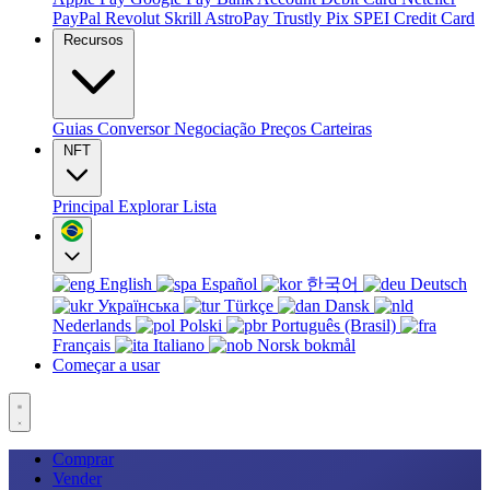
PayPal
Revolut
Skrill
AstroPay
Trustly
Pix
SPEI
Credit Card
Recursos
Guias
Conversor
Negociação
Preços
Carteiras
NFT
Principal
Explorar
Lista
English
Español
한국어
Deutsch
Українська
Türkçe
Dansk
Nederlands
Polski
Português (Brasil)
Français
Italiano
Norsk bokmål
Começar a usar
Comprar
Vender