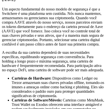
Um aspecto fundamental do nosso modelo de segurança é que a
Switchere é uma plataforma sem custódia. Nós nunca mantemos,
armazenamos ou gerenciamos sua criptomoeda. Quando você
compra AAVE através do nosso serviço, nossos parceiros enviam
os tokens diretamente para o endereço da carteira pessoal de Aave
(AAVE) que você fornece. Isso coloca você no controle total de
suas chaves privadas e seus ativos, que é a maneira mais segura de
gerenciar criptomoedas. Portanto, selecionar uma carteira digital
confiável é um passo crítico antes de fazer sua primeira compra.
A escolha da sua carteira dependerá de suas necessidades
específicas, equilibrando segurança com conveniência. Para
holding a longo prazo e máxima segurança, uma carteira de
hardware é frequentemente recomendada. Para participação ativa
no espaço DeFi, uma carteira de software pode ser mais adequada.
Carteiras de Hardware:
Dispositivos como Ledger ou
Trezor armazenam suas chaves privadas offline, tornando-os
imunes a ameaças online como hacking e phishing. Eles são
considerados o padrão ouro para proteger quantidades
significativas de criptomoeda.
Carteiras de Software/Móveis:
Carteiras como MetaMask,
Trust Wallet ou Exodus oferecem uma interface amigável e
podem ser facilmente instaladas em seu computador ou