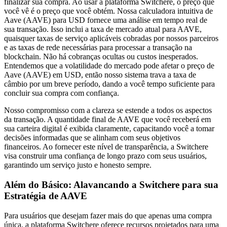
finalizar sua compra. Ao usar a plataforma Switchere, o preço que
você vê é o preço que você obtém. Nossa calculadora intuitiva de
Aave (AAVE) para USD fornece uma análise em tempo real de
sua transação. Isso inclui a taxa de mercado atual para AAVE,
quaisquer taxas de serviço aplicáveis cobradas por nossos parceiros
e as taxas de rede necessárias para processar a transação na
blockchain. Não há cobranças ocultas ou custos inesperados.
Entendemos que a volatilidade do mercado pode afetar o preço de
Aave (AAVE) em USD, então nosso sistema trava a taxa de
câmbio por um breve período, dando a você tempo suficiente para
concluir sua compra com confiança.
Nosso compromisso com a clareza se estende a todos os aspectos
da transação. A quantidade final de AAVE que você receberá em
sua carteira digital é exibida claramente, capacitando você a tomar
decisões informadas que se alinham com seus objetivos
financeiros. Ao fornecer este nível de transparência, a Switchere
visa construir uma confiança de longo prazo com seus usuários,
garantindo um serviço justo e honesto sempre.
Além do Básico: Alavancando a Switchere para sua
Estratégia de AAVE
Para usuários que desejam fazer mais do que apenas uma compra
única, a plataforma Switchere oferece recursos projetados para uma