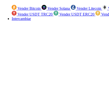
Vender Bitcoin
Vender Solana
Vender Litecoin
V
Vender USDT TRC20
Vender USDT ERC20
Vend
Intercambiar