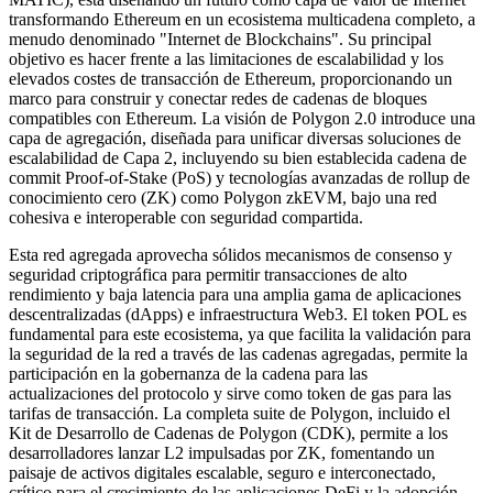
transformando Ethereum en un ecosistema multicadena completo, a
menudo denominado "Internet de Blockchains". Su principal
objetivo es hacer frente a las limitaciones de escalabilidad y los
elevados costes de transacción de Ethereum, proporcionando un
marco para construir y conectar redes de cadenas de bloques
compatibles con Ethereum. La visión de Polygon 2.0 introduce una
capa de agregación, diseñada para unificar diversas soluciones de
escalabilidad de Capa 2, incluyendo su bien establecida cadena de
commit Proof-of-Stake (PoS) y tecnologías avanzadas de rollup de
conocimiento cero (ZK) como Polygon zkEVM, bajo una red
cohesiva e interoperable con seguridad compartida.
Esta red agregada aprovecha sólidos mecanismos de consenso y
seguridad criptográfica para permitir transacciones de alto
rendimiento y baja latencia para una amplia gama de aplicaciones
descentralizadas (dApps) e infraestructura Web3. El token POL es
fundamental para este ecosistema, ya que facilita la validación para
la seguridad de la red a través de las cadenas agregadas, permite la
participación en la gobernanza de la cadena para las
actualizaciones del protocolo y sirve como token de gas para las
tarifas de transacción. La completa suite de Polygon, incluido el
Kit de Desarrollo de Cadenas de Polygon (CDK), permite a los
desarrolladores lanzar L2 impulsadas por ZK, fomentando un
paisaje de activos digitales escalable, seguro e interconectado,
crítico para el crecimiento de las aplicaciones DeFi y la adopción