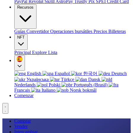
PayPal
Revolut
Skrill
AstroPay
Trustly
Pix
SPEI
Credit Card
Recursos
Guías
Convertidor
Operaciones bursátiles
Precios
Billeteras
NFT
Principal
Explore
Lista
English
Español
한국어
Deutsch
Українська
Türkçe
Dansk
Nederlands
Polski
Português (Brasil)
Français
Italiano
Norsk bokmål
Comenzar
Comprar
Vender
Intercambiar