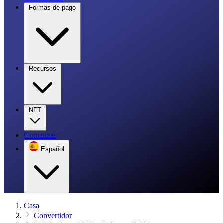
Formas de pago
Recursos
NFT
Comenzar
Español
Casa
Convertidor