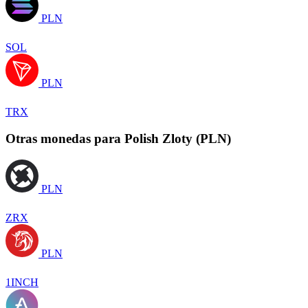
PLN
SOL
PLN
TRX
Otras monedas para Polish Zloty (PLN)
PLN
ZRX
PLN
1INCH