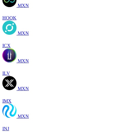
MXN
HOOK
MXN
ICX
MXN
ILV
MXN
IMX
MXN
INJ