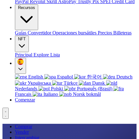
PayPal
Revolut
Skrill
AstroPay
Trustly
Pix
SPEI
Credit Card
Recursos
Guías
Convertidor
Operaciones bursátiles
Precios
Billeteras
NFT
Principal
Explore
Lista
English
Español
한국어
Deutsch
Українська
Türkçe
Dansk
Nederlands
Polski
Português (Brasil)
Français
Italiano
Norsk bokmål
Comenzar
Comprar
Vender
Intercambiar