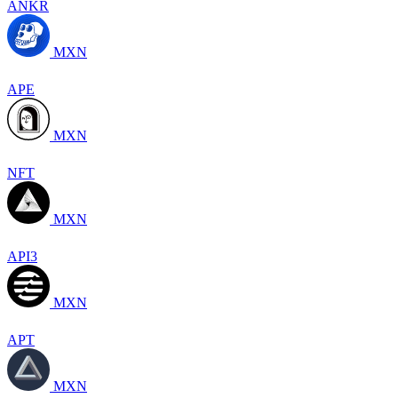
ANKR
MXN
APE
MXN
NFT
MXN
API3
MXN
APT
MXN