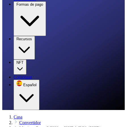
Formas de pago
Recursos
NFT
Comenzar
Español
Casa
Convertidor