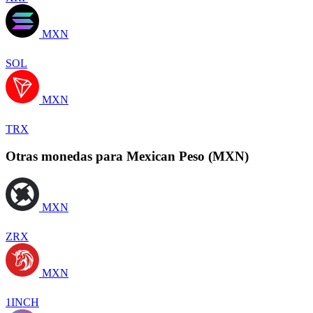
MXN
SOL
MXN
TRX
Otras monedas para Mexican Peso (MXN)
MXN
ZRX
MXN
1INCH