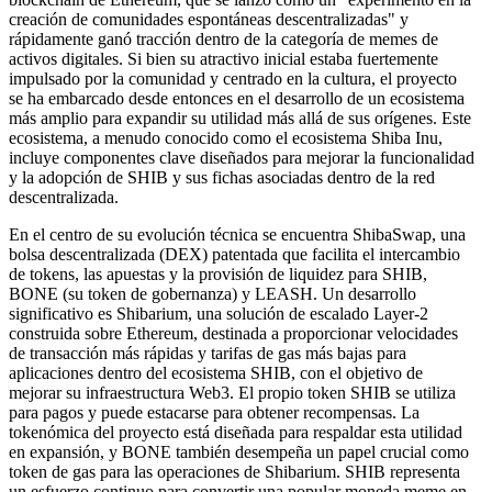
creación de comunidades espontáneas descentralizadas" y
rápidamente ganó tracción dentro de la categoría de memes de
activos digitales. Si bien su atractivo inicial estaba fuertemente
impulsado por la comunidad y centrado en la cultura, el proyecto
se ha embarcado desde entonces en el desarrollo de un ecosistema
más amplio para expandir su utilidad más allá de sus orígenes. Este
ecosistema, a menudo conocido como el ecosistema Shiba Inu,
incluye componentes clave diseñados para mejorar la funcionalidad
y la adopción de SHIB y sus fichas asociadas dentro de la red
descentralizada.
En el centro de su evolución técnica se encuentra ShibaSwap, una
bolsa descentralizada (DEX) patentada que facilita el intercambio
de tokens, las apuestas y la provisión de liquidez para SHIB,
BONE (su token de gobernanza) y LEASH. Un desarrollo
significativo es Shibarium, una solución de escalado Layer-2
construida sobre Ethereum, destinada a proporcionar velocidades
de transacción más rápidas y tarifas de gas más bajas para
aplicaciones dentro del ecosistema SHIB, con el objetivo de
mejorar su infraestructura Web3. El propio token SHIB se utiliza
para pagos y puede estacarse para obtener recompensas. La
tokenómica del proyecto está diseñada para respaldar esta utilidad
en expansión, y BONE también desempeña un papel crucial como
token de gas para las operaciones de Shibarium. SHIB representa
un esfuerzo continuo para convertir una popular moneda meme en