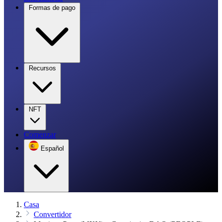
Formas de pago
Recursos
NFT
Comenzar
Español
Casa
Convertidor