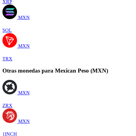
XRP
MXN
SOL
MXN
TRX
Otras monedas para Mexican Peso (MXN)
MXN
ZRX
MXN
1INCH