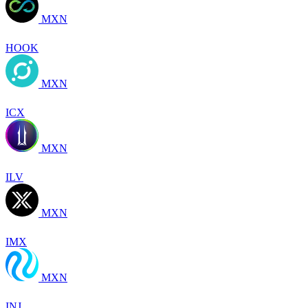
MXN
HOOK
MXN
ICX
MXN
ILV
MXN
IMX
MXN
INJ