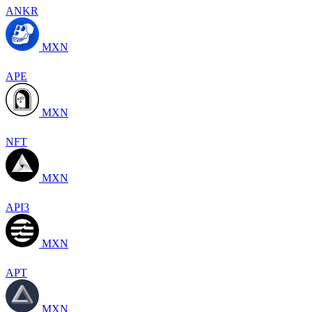
ANKR
MXN
APE
MXN
NFT
MXN
API3
MXN
APT
MXN