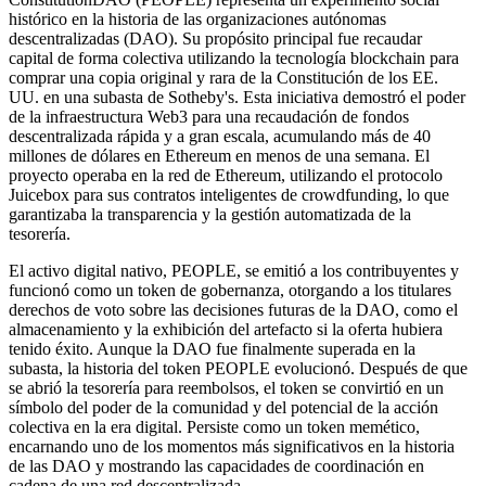
histórico en la historia de las organizaciones autónomas
descentralizadas (DAO). Su propósito principal fue recaudar
capital de forma colectiva utilizando la tecnología blockchain para
comprar una copia original y rara de la Constitución de los EE.
UU. en una subasta de Sotheby's. Esta iniciativa demostró el poder
de la infraestructura Web3 para una recaudación de fondos
descentralizada rápida y a gran escala, acumulando más de 40
millones de dólares en Ethereum en menos de una semana. El
proyecto operaba en la red de Ethereum, utilizando el protocolo
Juicebox para sus contratos inteligentes de crowdfunding, lo que
garantizaba la transparencia y la gestión automatizada de la
tesorería.
El activo digital nativo, PEOPLE, se emitió a los contribuyentes y
funcionó como un token de gobernanza, otorgando a los titulares
derechos de voto sobre las decisiones futuras de la DAO, como el
almacenamiento y la exhibición del artefacto si la oferta hubiera
tenido éxito. Aunque la DAO fue finalmente superada en la
subasta, la historia del token PEOPLE evolucionó. Después de que
se abrió la tesorería para reembolsos, el token se convirtió en un
símbolo del poder de la comunidad y del potencial de la acción
colectiva en la era digital. Persiste como un token memético,
encarnando uno de los momentos más significativos en la historia
de las DAO y mostrando las capacidades de coordinación en
cadena de una red descentralizada.