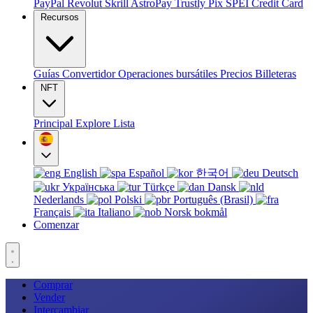
PayPal
Revolut
Skrill
AstroPay
Trustly
Pix
SPEI
Credit Card
Recursos
Guías
Convertidor
Operaciones bursátiles
Precios
Billeteras
NFT
Principal
Explore
Lista
English
Español
한국어
Deutsch
Українська
Türkçe
Dansk
Nederlands
Polski
Português (Brasil)
Français
Italiano
Norsk bokmål
Comenzar
Comprar
Vender
Intercambiar