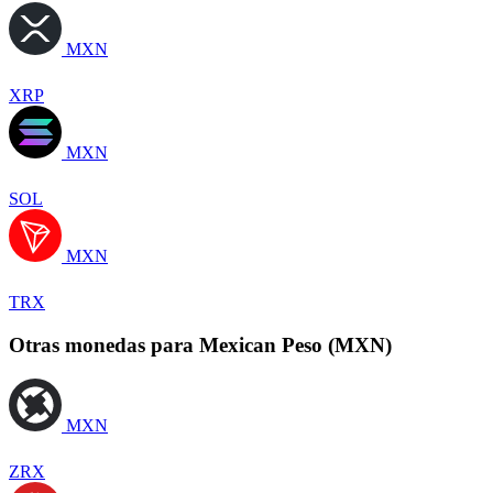
MXN
XRP
MXN
SOL
MXN
TRX
Otras monedas para Mexican Peso (MXN)
MXN
ZRX