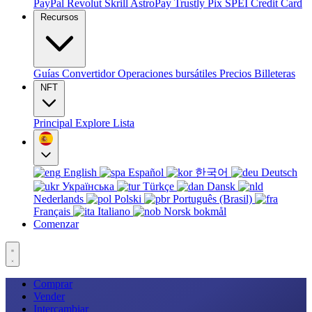
PayPal
Revolut
Skrill
AstroPay
Trustly
Pix
SPEI
Credit Card
Recursos
Guías
Convertidor
Operaciones bursátiles
Precios
Billeteras
NFT
Principal
Explore
Lista
English
Español
한국어
Deutsch
Українська
Türkçe
Dansk
Nederlands
Polski
Português (Brasil)
Français
Italiano
Norsk bokmål
Comenzar
Comprar
Vender
Intercambiar