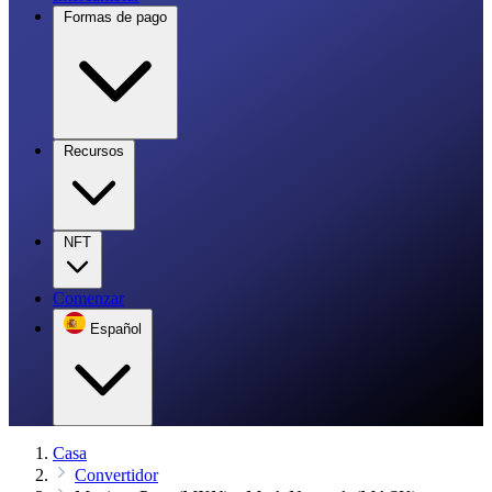
Formas de pago
Recursos
NFT
Comenzar
Español
Casa
Convertidor