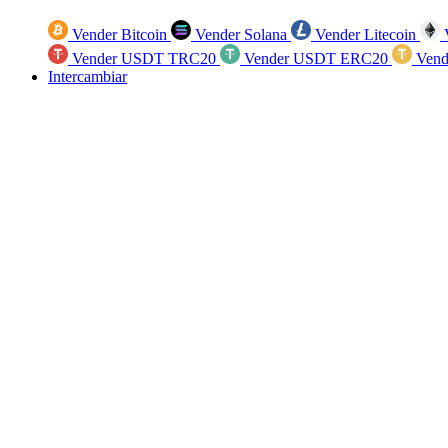
Vender Bitcoin
Vender Solana
Vender Litecoin
V
Vender USDT TRC20
Vender USDT ERC20
Vend
Intercambiar