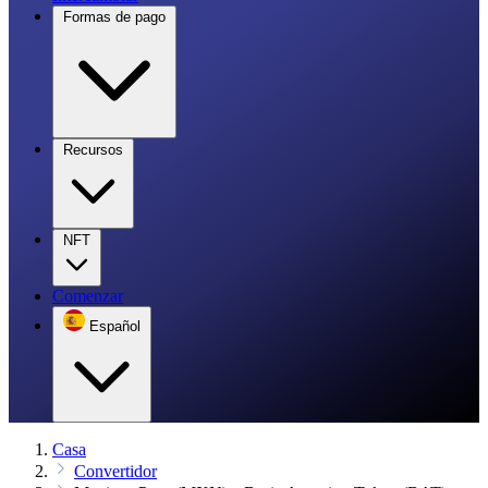
Formas de pago
Recursos
NFT
Comenzar
Español
Casa
Convertidor