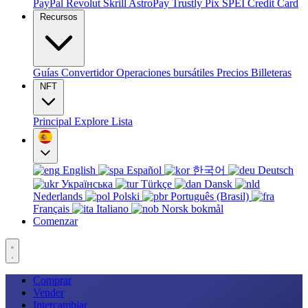
PayPal
Revolut
Skrill
AstroPay
Trustly
Pix
SPEI
Credit Card
Recursos
Guías
Convertidor
Operaciones bursátiles
Precios
Billeteras
NFT
Principal
Explore
Lista
English
Español
한국어
Deutsch
Українська
Türkçe
Dansk
Nederlands
Polski
Português (Brasil)
Français
Italiano
Norsk bokmål
Comenzar
Comprar
Vender
Intercambiar