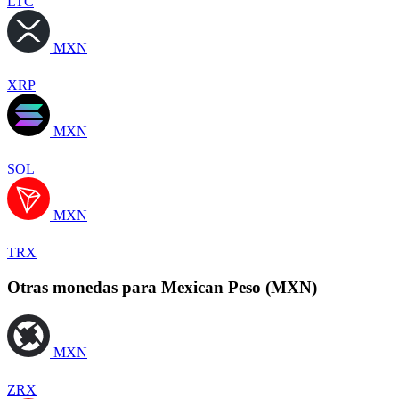
LTC
MXN
XRP
MXN
SOL
MXN
TRX
Otras monedas para Mexican Peso (MXN)
MXN
ZRX