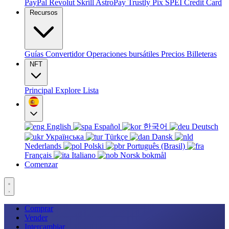
PayPal
Revolut
Skrill
AstroPay
Trustly
Pix
SPEI
Credit Card
Recursos
Guías
Convertidor
Operaciones bursátiles
Precios
Billeteras
NFT
Principal
Explore
Lista
English
Español
한국어
Deutsch
Українська
Türkçe
Dansk
Nederlands
Polski
Português (Brasil)
Français
Italiano
Norsk bokmål
Comenzar
Comprar
Vender
Intercambiar