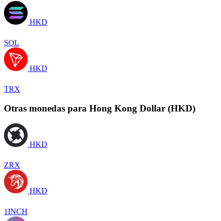
HKD
SOL
HKD
TRX
Otras monedas para Hong Kong Dollar (HKD)
HKD
ZRX
HKD
1INCH