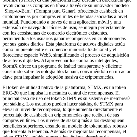
revoluciona las compras en línea a través de su innovador modelo
"Shop-to-Earn" (Compra para Ganar), ofreciendo cashback en
criptomonedas por compras en miles de tiendas asociadas a nivel
mundial. Funcionando a través de una aplicación móvil y una
extensión de navegador fáciles de usar, se integra perfectamente
con los ecosistemas de comercio electrónico existentes,
permitiendo a los usuarios ganar recompensas en criptomonedas
por sus gastos diarios. Esta plataforma de activos digitales actúa
como un puente entre el comercio minorista tradicional y el
floreciente espacio Web3, simplificando el proceso de adquisición
de activos digitales. Al aprovechar los contratos inteligentes,
StormX ofrece un programa de lealtad transparente y eficiente
construido sobre tecnología blockchain, convirtiéndolo en un actor
clave para impulsar la adopción masiva de criptomonedas.
El token de utilidad nativo de la plataforma, STMX, es un token
ERC-20 que impulsa la mecánica central de recompensas. El
principal caso de uso del token STMX es su sistema de membresía
por staking. Los usuarios pueden hacer staking de STMX para
elevar su nivel de recompensa, lo que aumenta directamente el
porcentaje de cashback en criptomonedas que reciben de sus
compras en línea. Los niveles de staking más altos desbloquean
beneficios superiores, creando un modelo de tokenomics robusto
que fomenta la tenencia. Además de mejorar las recompensas, el
token STMX también otorga a los titulares derechos de