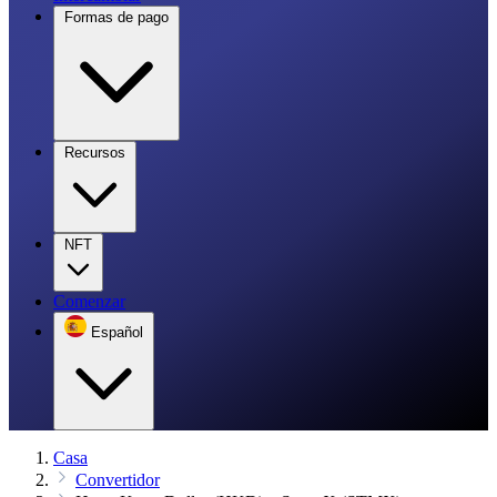
Formas de pago
Recursos
NFT
Comenzar
Español
Casa
Convertidor