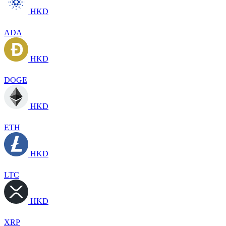
HKD
ADA
HKD
DOGE
HKD
ETH
HKD
LTC
HKD
XRP