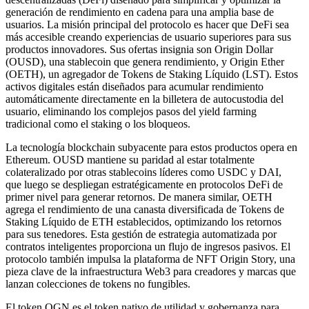
generación de rendimiento en cadena para una amplia base de
usuarios. La misión principal del protocolo es hacer que DeFi sea
más accesible creando experiencias de usuario superiores para sus
productos innovadores. Sus ofertas insignia son Origin Dollar
(OUSD), una stablecoin que genera rendimiento, y Origin Ether
(OETH), un agregador de Tokens de Staking Líquido (LST). Estos
activos digitales están diseñados para acumular rendimiento
automáticamente directamente en la billetera de autocustodia del
usuario, eliminando los complejos pasos del yield farming
tradicional como el staking o los bloqueos.
La tecnología blockchain subyacente para estos productos opera en
Ethereum. OUSD mantiene su paridad al estar totalmente
colateralizado por otras stablecoins líderes como USDC y DAI,
que luego se despliegan estratégicamente en protocolos DeFi de
primer nivel para generar retornos. De manera similar, OETH
agrega el rendimiento de una canasta diversificada de Tokens de
Staking Líquido de ETH establecidos, optimizando los retornos
para sus tenedores. Esta gestión de estrategia automatizada por
contratos inteligentes proporciona un flujo de ingresos pasivos. El
protocolo también impulsa la plataforma de NFT Origin Story, una
pieza clave de la infraestructura Web3 para creadores y marcas que
lanzan colecciones de tokens no fungibles.
El token OGN es el token nativo de utilidad y gobernanza para