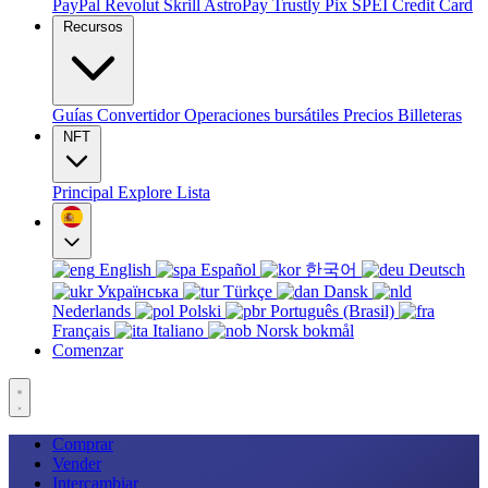
PayPal
Revolut
Skrill
AstroPay
Trustly
Pix
SPEI
Credit Card
Recursos
Guías
Convertidor
Operaciones bursátiles
Precios
Billeteras
NFT
Principal
Explore
Lista
English
Español
한국어
Deutsch
Українська
Türkçe
Dansk
Nederlands
Polski
Português (Brasil)
Français
Italiano
Norsk bokmål
Comenzar
Comprar
Vender
Intercambiar