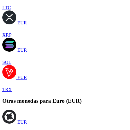
LTC
EUR
XRP
EUR
SOL
EUR
TRX
Otras monedas para Euro (EUR)
EUR