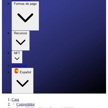
Formas de pago
Recursos
NFT
Comenzar
Español
Casa
Convertidor