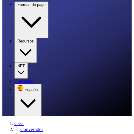
Formas de pago
Recursos
NFT
Comenzar
Español
Casa
Convertidor