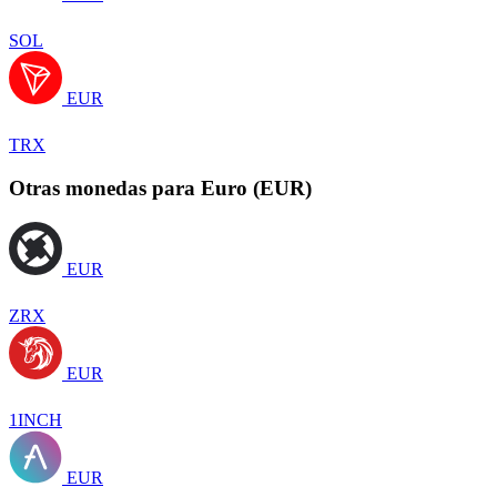
SOL
EUR
TRX
Otras monedas para Euro (EUR)
EUR
ZRX
EUR
1INCH
EUR