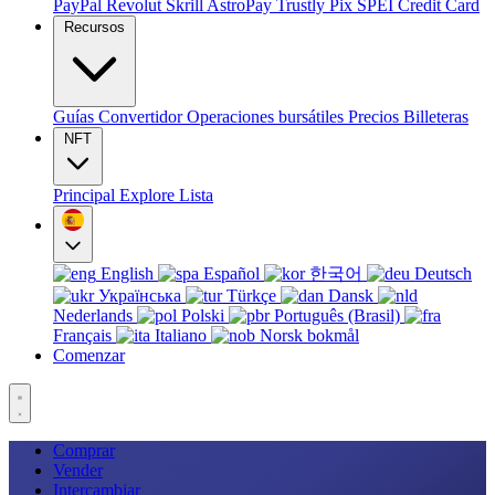
PayPal
Revolut
Skrill
AstroPay
Trustly
Pix
SPEI
Credit Card
Recursos
Guías
Convertidor
Operaciones bursátiles
Precios
Billeteras
NFT
Principal
Explore
Lista
English
Español
한국어
Deutsch
Українська
Türkçe
Dansk
Nederlands
Polski
Português (Brasil)
Français
Italiano
Norsk bokmål
Comenzar
Comprar
Vender
Intercambiar