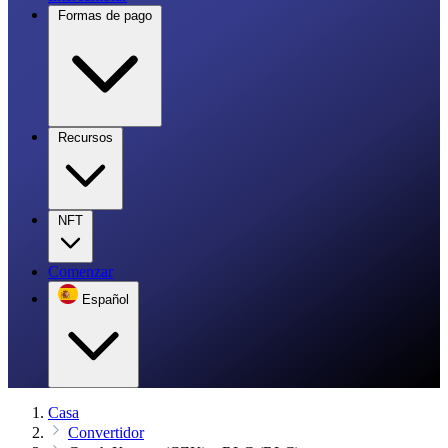
Formas de pago
Recursos
NFT
Comenzar
Español
Casa
Convertidor