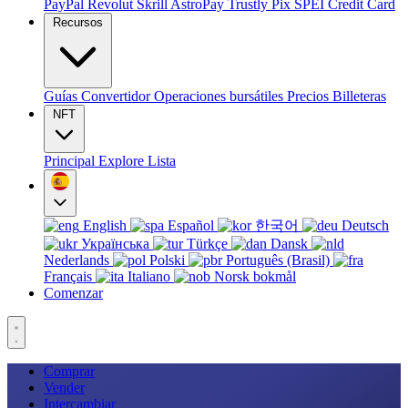
PayPal
Revolut
Skrill
AstroPay
Trustly
Pix
SPEI
Credit Card
Recursos
Guías
Convertidor
Operaciones bursátiles
Precios
Billeteras
NFT
Principal
Explore
Lista
English
Español
한국어
Deutsch
Українська
Türkçe
Dansk
Nederlands
Polski
Português (Brasil)
Français
Italiano
Norsk bokmål
Comenzar
Comprar
Vender
Intercambiar