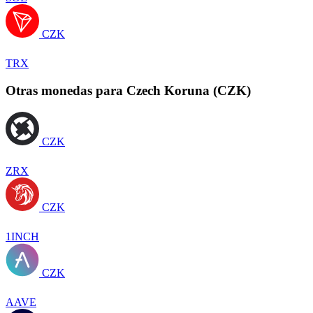
CZK
TRX
Otras monedas para Czech Koruna (CZK)
CZK
ZRX
CZK
1INCH
CZK
AAVE