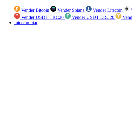
Vender Bitcoin
Vender Solana
Vender Litecoin
V
Vender USDT TRC20
Vender USDT ERC20
Vend
Intercambiar