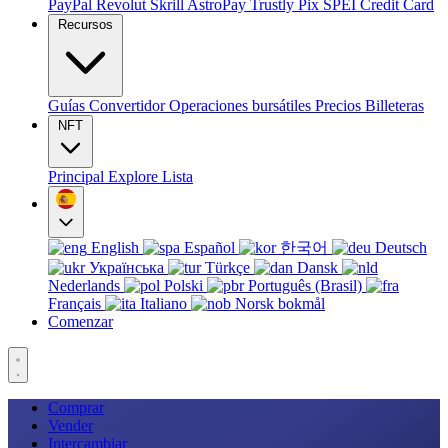
PayPal
Revolut
Skrill
AstroPay
Trustly
Pix
SPEI
Credit Card
Recursos
Guías
Convertidor
Operaciones bursátiles
Precios
Billeteras
NFT
Principal
Explore
Lista
English
Español
한국어
Deutsch
Українська
Türkçe
Dansk
Nederlands
Polski
Português (Brasil)
Français
Italiano
Norsk bokmål
Comenzar
Comprar
Vender
Intercambiar