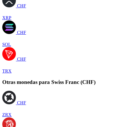
CHF
XRP
CHF
SOL
CHF
TRX
Otras monedas para Swiss Franc (CHF)
CHF
ZRX