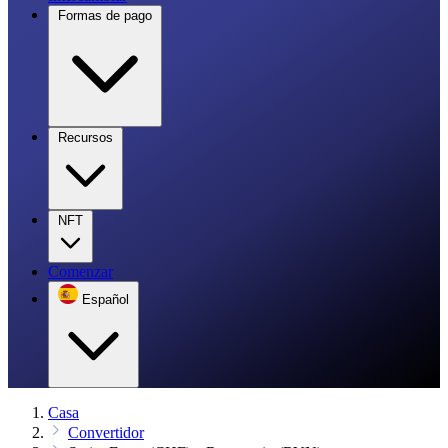
Formas de pago
Recursos
NFT
Comenzar
Español
Casa
Convertidor