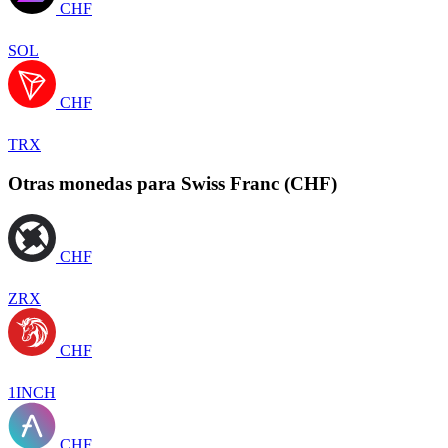
CHF
SOL
CHF
TRX
Otras monedas para Swiss Franc (CHF)
CHF
ZRX
CHF
1INCH
CHF