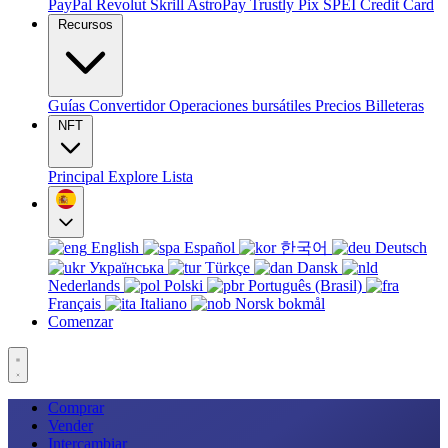
PayPal
Revolut
Skrill
AstroPay
Trustly
Pix
SPEI
Credit Card
Recursos
Guías
Convertidor
Operaciones bursátiles
Precios
Billeteras
NFT
Principal
Explore
Lista
English
Español
한국어
Deutsch
Українська
Türkçe
Dansk
Nederlands
Polski
Português (Brasil)
Français
Italiano
Norsk bokmål
Comenzar
Comprar
Vender
Intercambiar