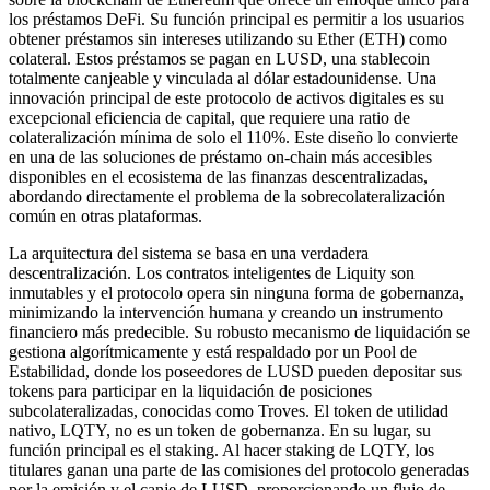
los préstamos DeFi. Su función principal es permitir a los usuarios
obtener préstamos sin intereses utilizando su Ether (ETH) como
colateral. Estos préstamos se pagan en LUSD, una stablecoin
totalmente canjeable y vinculada al dólar estadounidense. Una
innovación principal de este protocolo de activos digitales es su
excepcional eficiencia de capital, que requiere una ratio de
colateralización mínima de solo el 110%. Este diseño lo convierte
en una de las soluciones de préstamo on-chain más accesibles
disponibles en el ecosistema de las finanzas descentralizadas,
abordando directamente el problema de la sobrecolateralización
común en otras plataformas.
La arquitectura del sistema se basa en una verdadera
descentralización. Los contratos inteligentes de Liquity son
inmutables y el protocolo opera sin ninguna forma de gobernanza,
minimizando la intervención humana y creando un instrumento
financiero más predecible. Su robusto mecanismo de liquidación se
gestiona algorítmicamente y está respaldado por un Pool de
Estabilidad, donde los poseedores de LUSD pueden depositar sus
tokens para participar en la liquidación de posiciones
subcolateralizadas, conocidas como Troves. El token de utilidad
nativo, LQTY, no es un token de gobernanza. En su lugar, su
función principal es el staking. Al hacer staking de LQTY, los
titulares ganan una parte de las comisiones del protocolo generadas
por la emisión y el canje de LUSD, proporcionando un flujo de