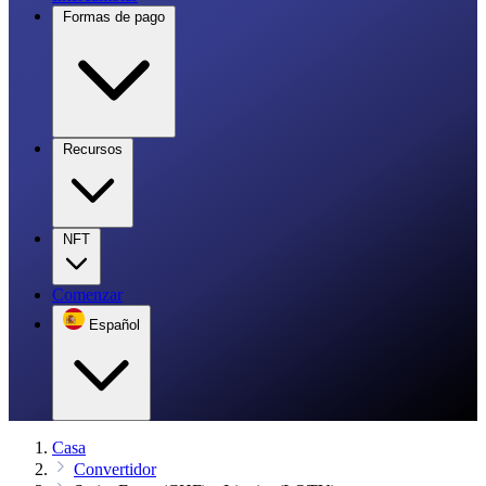
Formas de pago
Recursos
NFT
Comenzar
Español
Casa
Convertidor