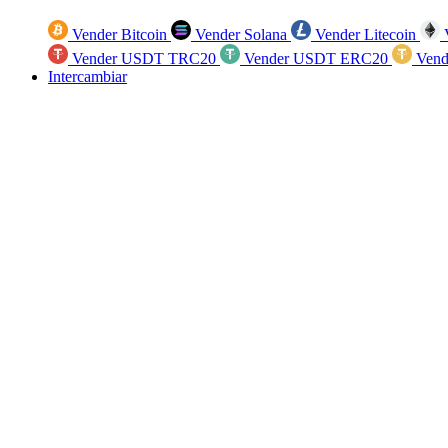
Vender Bitcoin
Vender Solana
Vender Litecoin
V
Vender USDT TRC20
Vender USDT ERC20
Vend
Intercambiar