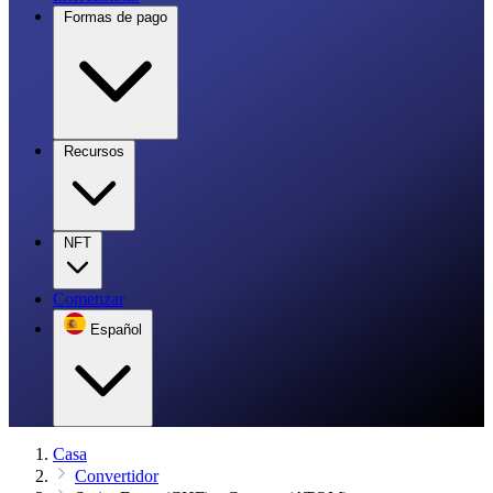
Formas de pago
Recursos
NFT
Comenzar
Español
Casa
Convertidor