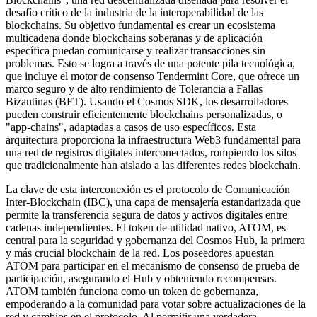
desafío crítico de la industria de la interoperabilidad de las
blockchains. Su objetivo fundamental es crear un ecosistema
multicadena donde blockchains soberanas y de aplicación
específica puedan comunicarse y realizar transacciones sin
problemas. Esto se logra a través de una potente pila tecnológica,
que incluye el motor de consenso Tendermint Core, que ofrece un
marco seguro y de alto rendimiento de Tolerancia a Fallas
Bizantinas (BFT). Usando el Cosmos SDK, los desarrolladores
pueden construir eficientemente blockchains personalizadas, o
"app-chains", adaptadas a casos de uso específicos. Esta
arquitectura proporciona la infraestructura Web3 fundamental para
una red de registros digitales interconectados, rompiendo los silos
que tradicionalmente han aislado a las diferentes redes blockchain.
La clave de esta interconexión es el protocolo de Comunicación
Inter-Blockchain (IBC), una capa de mensajería estandarizada que
permite la transferencia segura de datos y activos digitales entre
cadenas independientes. El token de utilidad nativo, ATOM, es
central para la seguridad y gobernanza del Cosmos Hub, la primera
y más crucial blockchain de la red. Los poseedores apuestan
ATOM para participar en el mecanismo de consenso de prueba de
participación, asegurando el Hub y obteniendo recompensas.
ATOM también funciona como un token de gobernanza,
empoderando a la comunidad para votar sobre actualizaciones de la
red y cambios en el protocolo. Al permitir una verdadera