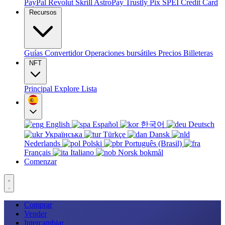
PayPal
Revolut
Skrill
AstroPay
Trustly
Pix
SPEI
Credit Card
Recursos
Guías
Convertidor
Operaciones bursátiles
Precios
Billeteras
NFT
Principal
Explore
Lista
English
Español
한국어
Deutsch
Українська
Türkçe
Dansk
Nederlands
Polski
Português (Brasil)
Français
Italiano
Norsk bokmål
Comenzar
Comprar
Vender
Intercambiar