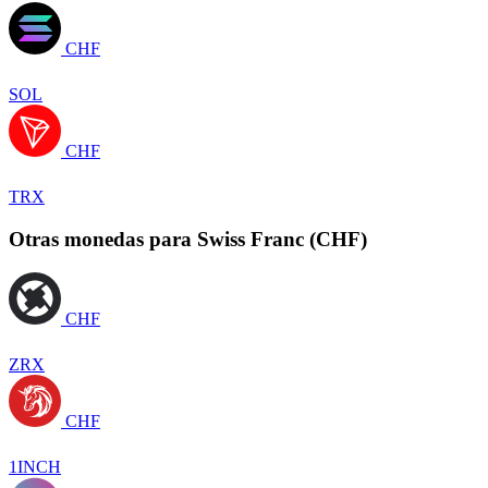
CHF
SOL
CHF
TRX
Otras monedas para Swiss Franc (CHF)
CHF
ZRX
CHF
1INCH