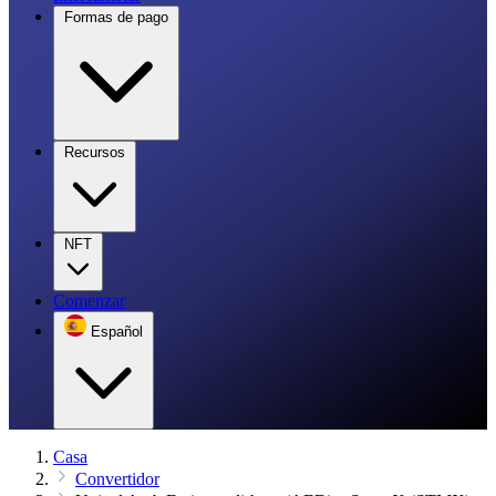
Formas de pago
Recursos
NFT
Comenzar
Español
Casa
Convertidor