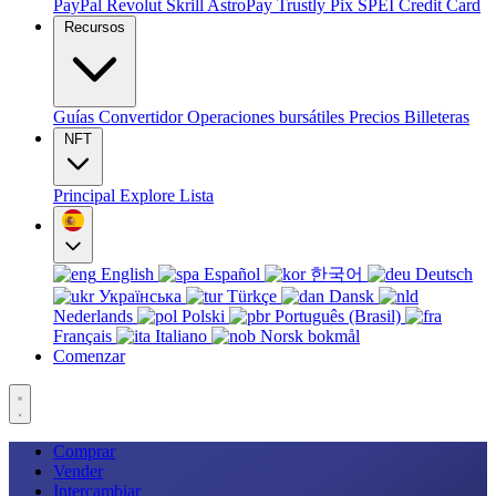
PayPal
Revolut
Skrill
AstroPay
Trustly
Pix
SPEI
Credit Card
Recursos
Guías
Convertidor
Operaciones bursátiles
Precios
Billeteras
NFT
Principal
Explore
Lista
English
Español
한국어
Deutsch
Українська
Türkçe
Dansk
Nederlands
Polski
Português (Brasil)
Français
Italiano
Norsk bokmål
Comenzar
Comprar
Vender
Intercambiar