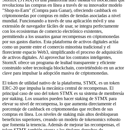
revoluciona las compras en línea a través de su innovador modelo
"Shop-to-Earn" (Compra para Ganar), ofreciendo cashback en
criptomonedas por compras en miles de tiendas asociadas a nivel
mundial. Funcionando a través de una aplicación móvil y una
extensión de navegador fáciles de usar, se integra perfectamente
con los ecosistemas de comercio electrónico existentes,
permitiendo a los usuarios ganar recompensas en criptomonedas
por sus gastos diarios. Esta plataforma de activos digitales actúa
como un puente entre el comercio minorista tradicional y el
floreciente espacio Web3, simplificando el proceso de adquisición
de activos digitales. Al aprovechar los contratos inteligentes,
StormX ofrece un programa de lealtad transparente y eficiente
construido sobre tecnología blockchain, convirtiéndolo en un actor
clave para impulsar la adopción masiva de criptomonedas.
El token de utilidad nativo de la plataforma, STMX, es un token
ERC-20 que impulsa la mecánica central de recompensas. El
principal caso de uso del token STMX es su sistema de membresía
por staking. Los usuarios pueden hacer staking de STMX para
elevar su nivel de recompensa, lo que aumenta directamente el
porcentaje de cashback en criptomonedas que reciben de sus
compras en línea. Los niveles de staking más altos desbloquean
beneficios superiores, creando un modelo de tokenomics robusto
que fomenta la tenencia. Además de mejorar las recompensas, el
token STMX también otorga a los titulares derechos de