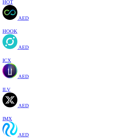
HOT
AED
HOOK
AED
ICX
AED
ILV
AED
IMX
AED