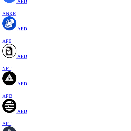
AED
ANKR
AED
APE
AED
NFT
AED
API3
AED
APT