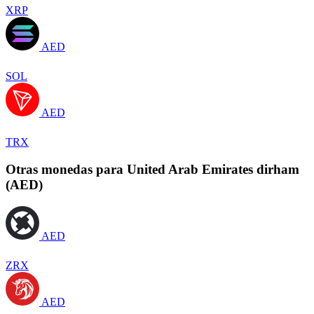
XRP
AED
SOL
AED
TRX
Otras monedas para United Arab Emirates dirham
(AED)
AED
ZRX
AED